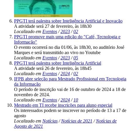
PPGTI terá palestra sobre Inteligência Artificial e Inovação
A atividade será 27 de fevereiro, às 18h30
Localizado em
Eventos
/
2023
/
02
PPGTI promove mais uma edição do "Café, Tecnologia e
Informação"
O evento ocorrerá no dia 01/06, às 18h30, no auditório José
Marques e será transmitido ao vivo no Youtube
Localizado em
Eventos
/
2023
/
05
PPGTI terá palestra sobre Inteligência Artificial
A atividade será 26 de fevereiro, às 18h45
Localizado em
Eventos
/
2024
/
02
IFPB abre seleção para Mestrado Profissional em Tecnologia
da Informação
O período de inscrição vai de 16 de outubro de 2024 a 18 de
novembro de 2024.
Localizado em
Eventos
/
2024
/
10
Mestrado em TI recebe inscrições para aluno especial
Os interessados podem se inscrever no período de 13 a 17 de
agosto
Localizado em
Notícias
/
Notícias de 2021
/
Notícias de
Agosto de 2021