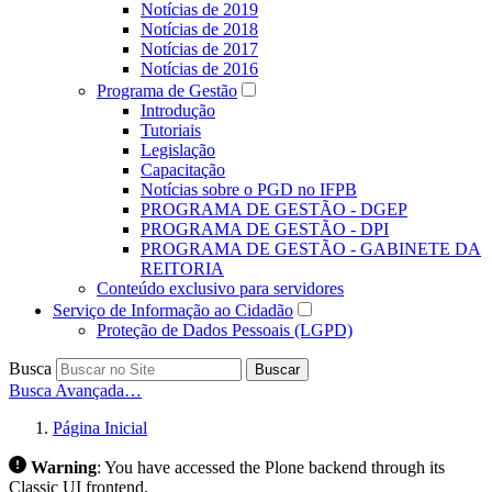
Notícias de 2019
Notícias de 2018
Notícias de 2017
Notícias de 2016
Programa de Gestão
Introdução
Tutoriais
Legislação
Capacitação
Notícias sobre o PGD no IFPB
PROGRAMA DE GESTÃO - DGEP
PROGRAMA DE GESTÃO - DPI
PROGRAMA DE GESTÃO - GABINETE DA
REITORIA
Conteúdo exclusivo para servidores
Serviço de Informação ao Cidadão
Proteção de Dados Pessoais (LGPD)
Busca
Buscar
Busca Avançada…
Página Inicial
Warning
:
You have accessed the Plone backend through its
Classic UI frontend.