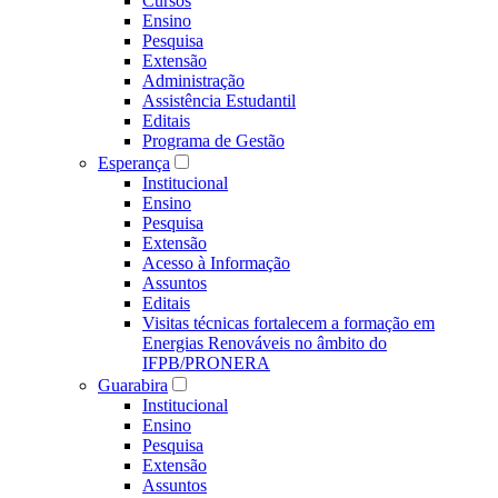
Cursos
Ensino
Pesquisa
Extensão
Administração
Assistência Estudantil
Editais
Programa de Gestão
Esperança
Institucional
Ensino
Pesquisa
Extensão
Acesso à Informação
Assuntos
Editais
Visitas técnicas fortalecem a formação em
Energias Renováveis no âmbito do
IFPB/PRONERA
Guarabira
Institucional
Ensino
Pesquisa
Extensão
Assuntos