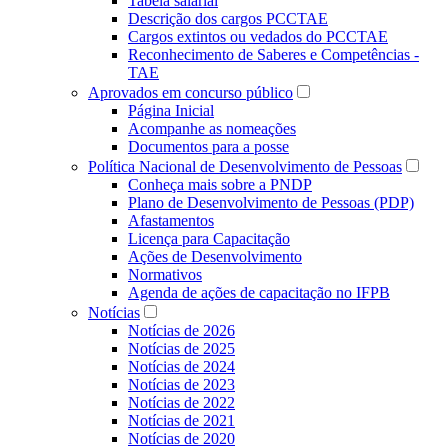
Tabela salarial
Descrição dos cargos PCCTAE
Cargos extintos ou vedados do PCCTAE
Reconhecimento de Saberes e Competências -
TAE
Aprovados em concurso público
Página Inicial
Acompanhe as nomeações
Documentos para a posse
Política Nacional de Desenvolvimento de Pessoas
Conheça mais sobre a PNDP
Plano de Desenvolvimento de Pessoas (PDP)
Afastamentos
Licença para Capacitação
Ações de Desenvolvimento
Normativos
Agenda de ações de capacitação no IFPB
Notícias
Notícias de 2026
Notícias de 2025
Notícias de 2024
Notícias de 2023
Notícias de 2022
Notícias de 2021
Notícias de 2020