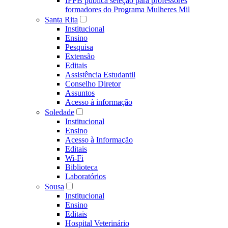
IFPB publica seleção para professores
formadores do Programa Mulheres Mil
Santa Rita
Institucional
Ensino
Pesquisa
Extensão
Editais
Assistência Estudantil
Conselho Diretor
Assuntos
Acesso à informação
Soledade
Institucional
Ensino
Acesso à Informação
Editais
Wi-Fi
Biblioteca
Laboratórios
Sousa
Institucional
Ensino
Editais
Hospital Veterinário