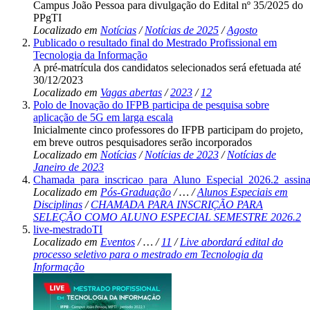
Campus João Pessoa para divulgação do Edital nº 35/2025 do
PPgTI
Localizado em
Notícias
/
Notícias de 2025
/
Agosto
Publicado o resultado final do Mestrado Profissional em
Tecnologia da Informação
A pré-matrícula dos candidatos selecionados será efetuada até
30/12/2023
Localizado em
Vagas abertas
/
2023
/
12
Polo de Inovação do IFPB participa de pesquisa sobre
aplicação de 5G em larga escala
Inicialmente cinco professores do IFPB participam do projeto,
em breve outros pesquisadores serão incorporados
Localizado em
Notícias
/
Notícias de 2023
/
Notícias de
Janeiro de 2023
Chamada_para_inscricao_para_Aluno_Especial_2026.2_assina
Localizado em
Pós-Graduação
/
…
/
Alunos Especiais em
Disciplinas
/
CHAMADA PARA INSCRIÇÃO PARA
SELEÇÃO COMO ALUNO ESPECIAL SEMESTRE 2026.2
live-mestradoTI
Localizado em
Eventos
/
…
/
11
/
Live abordará edital do
processo seletivo para o mestrado em Tecnologia da
Informação