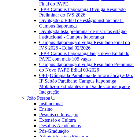
Final do PAPE
IFPB Campus Itaporanga Divulga Resultado
Preliminar do IVS 2026
Divulgado o Edital de estágio institucional -
Campus Itaporanga
Divulgada lista preliminar de inscritos estágio
institucional - Campus Itaporanga
Campus Itaporanga divulga Resultado Final do
IVS 2025 - Edital 02/2026
IFPB Campus Itaporanga lança novo Edital do
PAPE com mais 105 vagas
Campus Itaporanga divulga Resultado Preliminar
do Novo PAPE Edital 03/2026
OPI (Olímpiada Paraibana de Informática) 2026:
IF Sertão Paraibano Campus Itaporanga
Mobilizou Estudantes em Dia de Competição e
Integração
João Pessoa
Institucional
Ensino
Pesquisa e Inovação
Extensão e Cultura
Desafios Acadêmicos
Pós-Graduação
Administração e Finanças