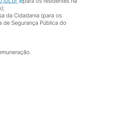
.jus.br
para os residentes na
o);
sa da Cidadania (para os
ia de Segurança Pública do
remuneração.