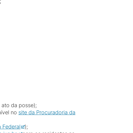
);
 ato da posse);
nível no
site da Procuradoria da
a Federal
);