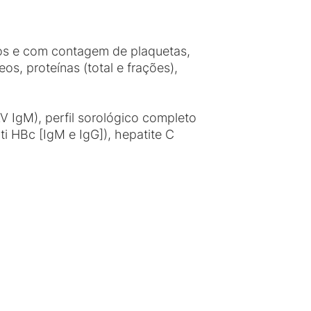
os e com contagem de plaquetas,
eos, proteínas (total e frações),
V IgM), perfil sorológico completo
i HBc [IgM e IgG]), hepatite C