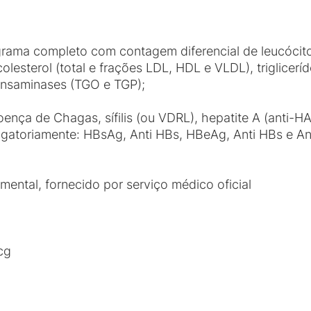
rama completo com contagem diferencial de leucócit
 colesterol (total e frações LDL, HDL e VLDL), trigliceríd
 transaminases (TGO e TGP);
ença de Chagas, sífilis (ou VDRL), hepatite A (anti-HA
rigatoriamente: HBsAg, Anti HBs, HBeAg, Anti HBs e Ant
 mental, fornecido por serviço médico oficial
ecg