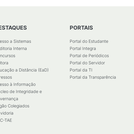
ESTAQUES
PORTAIS
esso a Sistemas
Portal do Estudante
ditoria Interna
Portal Integra
ncursos
Portal de Periódicos
itora
Portal do Servidor
ucação a Distância (EaD)
Portal da TI
ressos
Portal da Transparência
esso à Informação
cleo de Integridade e
vernança
gão Colegiados
vidoria
C-TAE