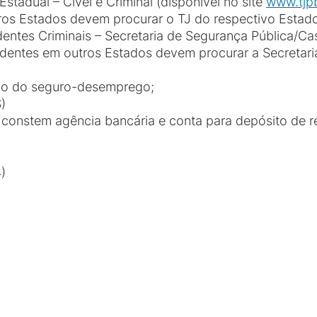
stadual – Cível e Criminal (disponível no site
www.tjpb
tros Estados devem procurar o TJ do respectivo Estad
entes Criminais – Secretaria de Segurança Pública/Ca
sidentes em outros Estados devem procurar a Secretar
rio do seguro-desemprego;
)
 constem agência bancária e conta para depósito de 
)