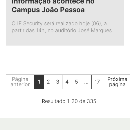
Informação acontece no
Campus João Pessoa
O IF Security será realizado hoje (06), a
partir das 14h, no auditório José Marques
Página
Próxima
1
2
3
4
5
...
17
anterior
página
Resultado
1
-
20
de
335