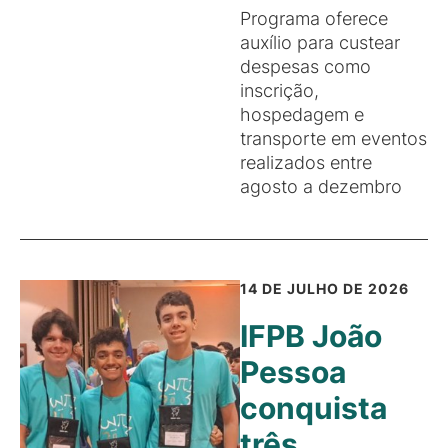
Programa oferece
auxílio para custear
despesas como
inscrição,
hospedagem e
transporte em eventos
realizados entre
agosto a dezembro
14 DE JULHO DE 2026
IFPB João
Pessoa
conquista
três