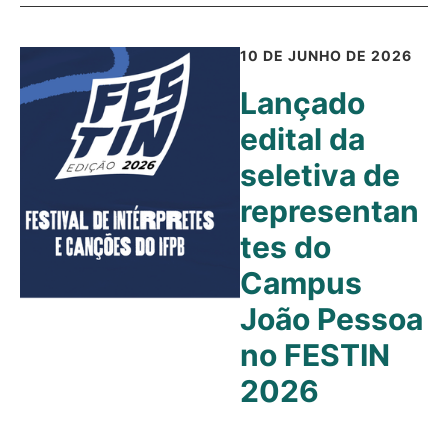
10 DE JUNHO DE 2026
Lançado
edital da
seletiva de
representan
tes do
Campus
João Pessoa
no FESTIN
2026