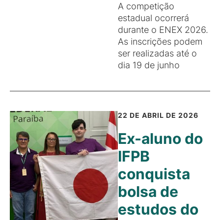
A competição
estadual ocorrerá
durante o ENEX 2026.
As inscrições podem
ser realizadas até o
dia 19 de junho
22 DE ABRIL DE 2026
Ex-aluno do
IFPB
conquista
bolsa de
estudos do