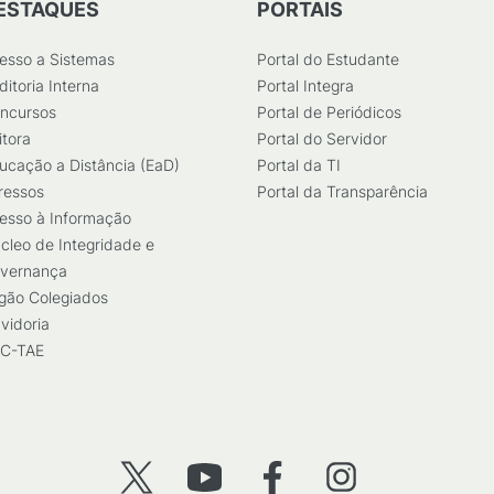
ESTAQUES
PORTAIS
esso a Sistemas
Portal do Estudante
ditoria Interna
Portal Integra
ncursos
Portal de Periódicos
itora
Portal do Servidor
ucação a Distância (EaD)
Portal da TI
ressos
Portal da Transparência
esso à Informação
cleo de Integridade e
vernança
gão Colegiados
vidoria
C-TAE