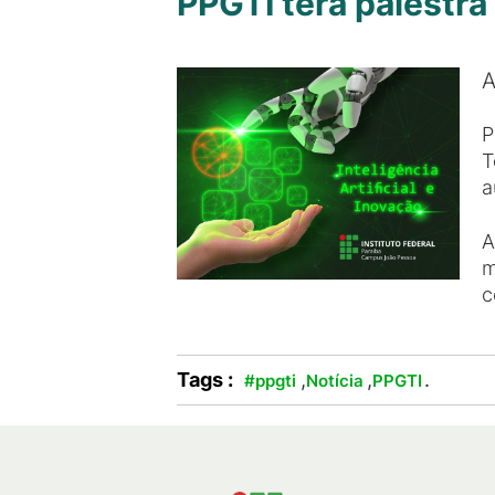
PPGTI terá palestra 
A
P
T
a
A
m
c
Tags :
,
,
.
#ppgti
Notícia
PPGTI