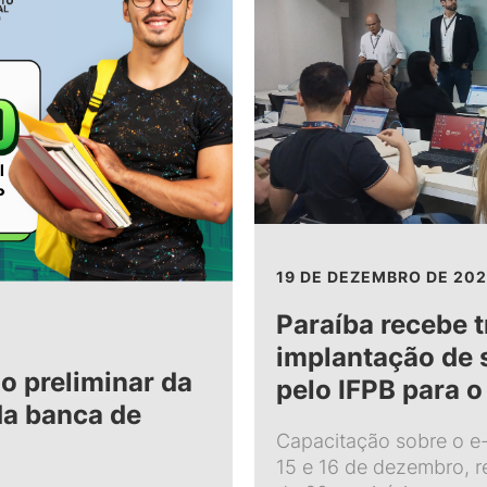
19 DE DEZEMBRO DE 20
Paraíba recebe 
implantação de 
do preliminar da
pelo IFPB para o
da banca de
Capacitação sobre o e-
15 e 16 de dezembro, r