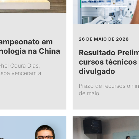
26 DE MAIO DE 2026
campeonato em
nologia na China
Resultado Prelim
cursos técnicos
hel Coura Dias,
divulgado
ssoa venceram a
Prazo de recursos onli
de maio