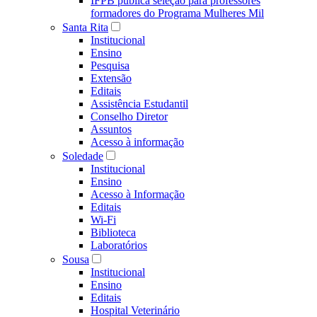
IFPB publica seleção para professores
formadores do Programa Mulheres Mil
Santa Rita
Institucional
Ensino
Pesquisa
Extensão
Editais
Assistência Estudantil
Conselho Diretor
Assuntos
Acesso à informação
Soledade
Institucional
Ensino
Acesso à Informação
Editais
Wi-Fi
Biblioteca
Laboratórios
Sousa
Institucional
Ensino
Editais
Hospital Veterinário