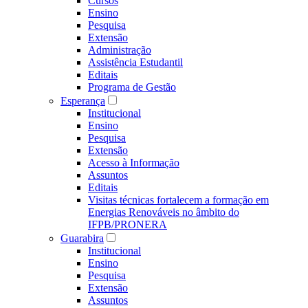
Cursos
Ensino
Pesquisa
Extensão
Administração
Assistência Estudantil
Editais
Programa de Gestão
Esperança
Institucional
Ensino
Pesquisa
Extensão
Acesso à Informação
Assuntos
Editais
Visitas técnicas fortalecem a formação em
Energias Renováveis no âmbito do
IFPB/PRONERA
Guarabira
Institucional
Ensino
Pesquisa
Extensão
Assuntos