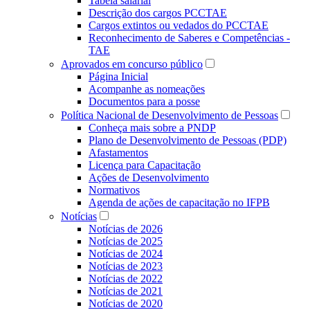
Tabela salarial
Descrição dos cargos PCCTAE
Cargos extintos ou vedados do PCCTAE
Reconhecimento de Saberes e Competências -
TAE
Aprovados em concurso público
Página Inicial
Acompanhe as nomeações
Documentos para a posse
Política Nacional de Desenvolvimento de Pessoas
Conheça mais sobre a PNDP
Plano de Desenvolvimento de Pessoas (PDP)
Afastamentos
Licença para Capacitação
Ações de Desenvolvimento
Normativos
Agenda de ações de capacitação no IFPB
Notícias
Notícias de 2026
Notícias de 2025
Notícias de 2024
Notícias de 2023
Notícias de 2022
Notícias de 2021
Notícias de 2020