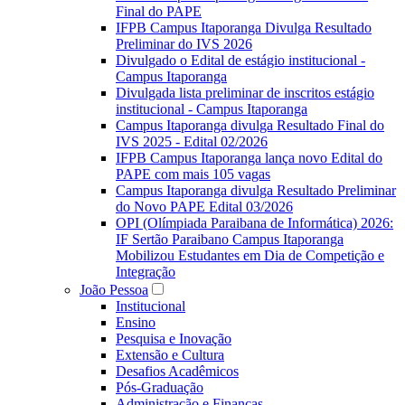
Final do PAPE
IFPB Campus Itaporanga Divulga Resultado
Preliminar do IVS 2026
Divulgado o Edital de estágio institucional -
Campus Itaporanga
Divulgada lista preliminar de inscritos estágio
institucional - Campus Itaporanga
Campus Itaporanga divulga Resultado Final do
IVS 2025 - Edital 02/2026
IFPB Campus Itaporanga lança novo Edital do
PAPE com mais 105 vagas
Campus Itaporanga divulga Resultado Preliminar
do Novo PAPE Edital 03/2026
OPI (Olímpiada Paraibana de Informática) 2026:
IF Sertão Paraibano Campus Itaporanga
Mobilizou Estudantes em Dia de Competição e
Integração
João Pessoa
Institucional
Ensino
Pesquisa e Inovação
Extensão e Cultura
Desafios Acadêmicos
Pós-Graduação
Administração e Finanças