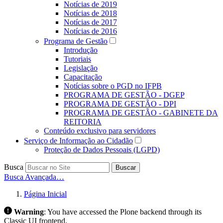
Notícias de 2019
Notícias de 2018
Notícias de 2017
Notícias de 2016
Programa de Gestão
Introdução
Tutoriais
Legislação
Capacitação
Notícias sobre o PGD no IFPB
PROGRAMA DE GESTÃO - DGEP
PROGRAMA DE GESTÃO - DPI
PROGRAMA DE GESTÃO - GABINETE DA
REITORIA
Conteúdo exclusivo para servidores
Serviço de Informação ao Cidadão
Proteção de Dados Pessoais (LGPD)
Busca
Buscar
Busca Avançada…
Página Inicial
Warning
:
You have accessed the Plone backend through its
Classic UI frontend.