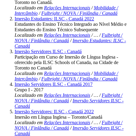
Toronto no Canadá.
Localizado em
Relações Internacionais
/
Mobilidade /
Intercâmbio
/
Fulbright / NOVA / Finlândia / Canadá
Imersão Estudantes: ILSC - Canadá 2022
Estudantes do Ensino Técnico Integrado ao Nível Médio e
Estudantes do Ensino Técnico Subsequente
Localizado em
Relações Internacionais
/
…
/
Fulbright /
NOVA / Finlândia / Canadá
/
Imersão Estudantes: ILSC -
Canadá
Imersão Servidores ILSC - Canadá
Participação em Curso de Imersão de Língua Inglesa -
oferecido pela ILSC Schools of Canada, na Cidade de
Toronto no Canadá
Localizado em
Relações Internacionais
/
Mobilidade /
Intercâmbio
/
Fulbright / NOVA / Finlândia / Canadá
Imersão Servidores ILSC - Canadá 2017
Grupo I - 2017
Localizado em
Relações Internacionais
/
…
/
Fulbright /
NOVA / Finlândia / Canadá
/
Imersão Servidores ILSC -
Canadá
Imersão Servidores: ILSC - Canadá 2022
Imersão em Língua Inglesa – Toronto/Canadá
Localizado em
Relações Internacionais
/
…
/
Fulbright /
NOVA / Finlândia / Canadá
/
Imersão Servidores ILSC -
Canadá