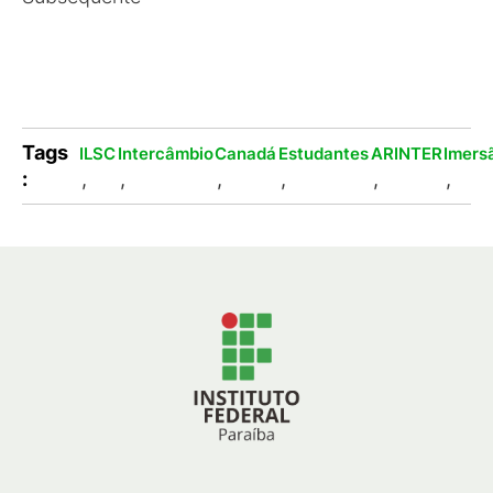
Tags
ILSC
Intercâmbio
Canadá
Estudantes
ARINTER
Imers
:
,
,
,
,
,
,