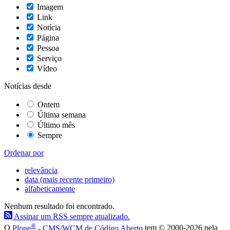
Imagem
Link
Notícia
Página
Pessoa
Serviço
Vídeo
Notícias desde
Ontem
Última semana
Último mês
Sempre
Ordenar por
relevância
data (mais recente primeiro)
alfabeticamente
Nenhum resultado foi encontrado.
Assinar um RSS sempre atualizado.
®
O
Plone
- CMS/WCM de Código Aberto
tem
©
2000-2026 pela