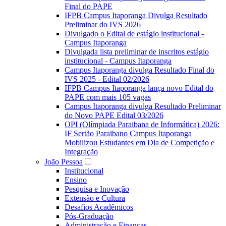
Final do PAPE
IFPB Campus Itaporanga Divulga Resultado
Preliminar do IVS 2026
Divulgado o Edital de estágio institucional -
Campus Itaporanga
Divulgada lista preliminar de inscritos estágio
institucional - Campus Itaporanga
Campus Itaporanga divulga Resultado Final do
IVS 2025 - Edital 02/2026
IFPB Campus Itaporanga lança novo Edital do
PAPE com mais 105 vagas
Campus Itaporanga divulga Resultado Preliminar
do Novo PAPE Edital 03/2026
OPI (Olímpiada Paraibana de Informática) 2026:
IF Sertão Paraibano Campus Itaporanga
Mobilizou Estudantes em Dia de Competição e
Integração
João Pessoa
Institucional
Ensino
Pesquisa e Inovação
Extensão e Cultura
Desafios Acadêmicos
Pós-Graduação
Administração e Finanças