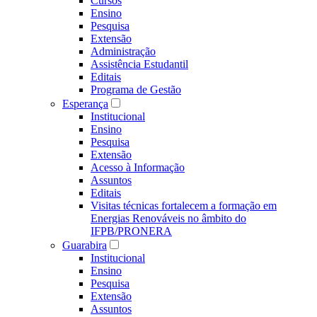
Cursos
Ensino
Pesquisa
Extensão
Administração
Assistência Estudantil
Editais
Programa de Gestão
Esperança
Institucional
Ensino
Pesquisa
Extensão
Acesso à Informação
Assuntos
Editais
Visitas técnicas fortalecem a formação em
Energias Renováveis no âmbito do
IFPB/PRONERA
Guarabira
Institucional
Ensino
Pesquisa
Extensão
Assuntos