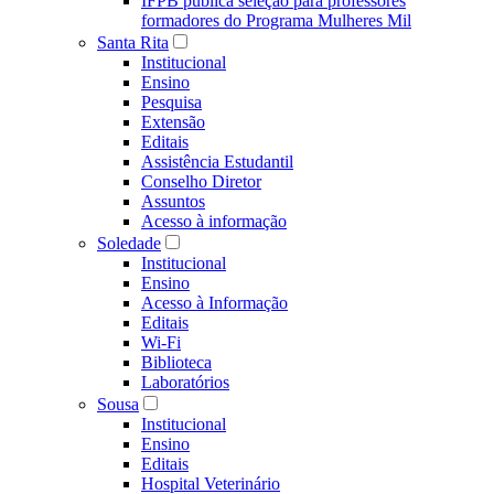
IFPB publica seleção para professores
formadores do Programa Mulheres Mil
Santa Rita
Institucional
Ensino
Pesquisa
Extensão
Editais
Assistência Estudantil
Conselho Diretor
Assuntos
Acesso à informação
Soledade
Institucional
Ensino
Acesso à Informação
Editais
Wi-Fi
Biblioteca
Laboratórios
Sousa
Institucional
Ensino
Editais
Hospital Veterinário