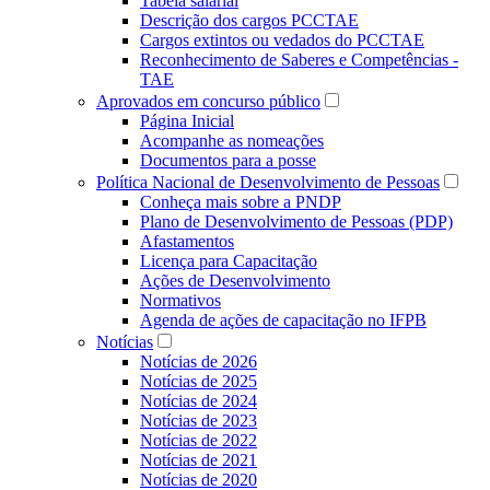
Tabela salarial
Descrição dos cargos PCCTAE
Cargos extintos ou vedados do PCCTAE
Reconhecimento de Saberes e Competências -
TAE
Aprovados em concurso público
Página Inicial
Acompanhe as nomeações
Documentos para a posse
Política Nacional de Desenvolvimento de Pessoas
Conheça mais sobre a PNDP
Plano de Desenvolvimento de Pessoas (PDP)
Afastamentos
Licença para Capacitação
Ações de Desenvolvimento
Normativos
Agenda de ações de capacitação no IFPB
Notícias
Notícias de 2026
Notícias de 2025
Notícias de 2024
Notícias de 2023
Notícias de 2022
Notícias de 2021
Notícias de 2020