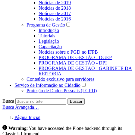
Notícias de 2019
Notícias de 2018
Notícias de 2017
Notícias de 2016
Programa de Gestão
Introdução
Tutoriais
Legislação
Capacitação
Notícias sobre o PGD no IFPB
PROGRAMA DE GESTÃO - DGEP
PROGRAMA DE GESTÃO - DPI
PROGRAMA DE GESTÃO - GABINETE DA
REITORIA
Conteúdo exclusivo para servidores
Serviço de Informação ao Cidadão
Proteção de Dados Pessoais (LGPD)
Busca
Buscar
Busca Avançada…
Página Inicial
Warning
:
You have accessed the Plone backend through its
Classic UI frontend.