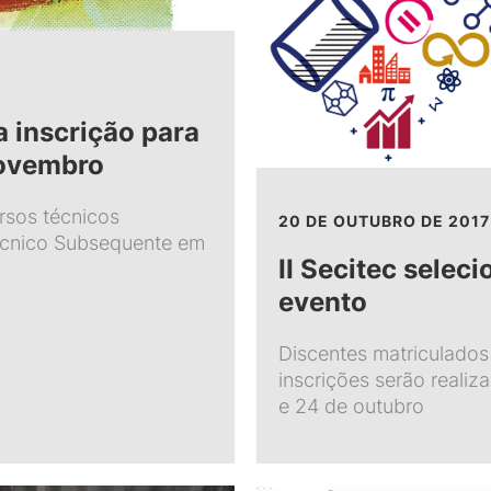
 inscrição para
novembro
ursos técnicos
20 DE OUTUBRO DE 2017
écnico Subsequente em
II Secitec selec
evento
Discentes matriculados
inscrições serão realiz
e 24 de outubro