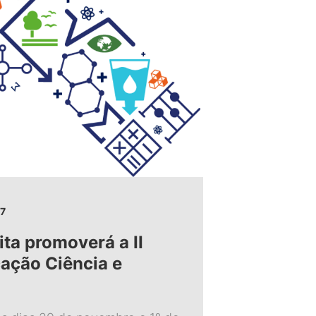
7
ta promoverá a II
ação Ciência e