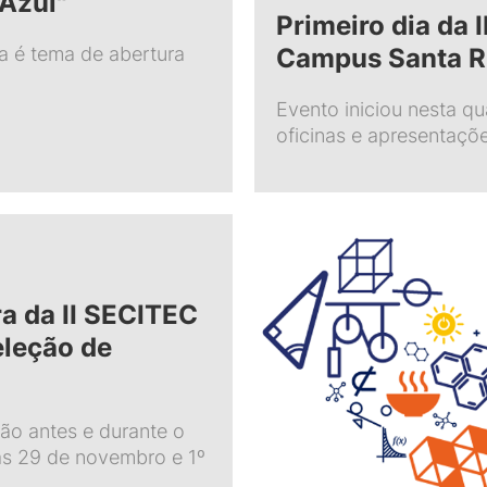
Azul"
Primeiro dia da 
Campus Santa R
a é tema de abertura
Evento iniciou nesta qu
oficinas e apresentaçõe
a da II SECITEC
eleção de
ão antes e durante o
as 29 de novembro e 1º