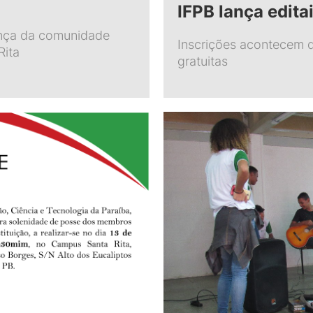
IFPB lança edit
nça da comunidade
Inscrições acontecem d
Rita
gratuitas