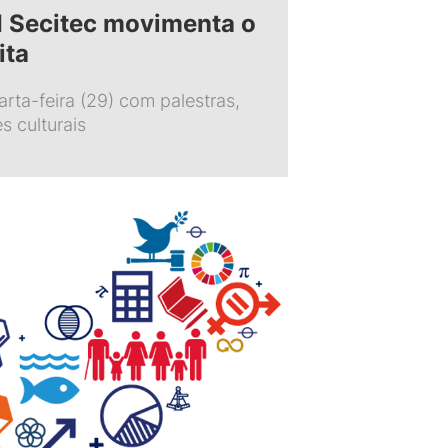
II Secitec movimenta o
ita
arta-feira (29) com palestras,
s culturais