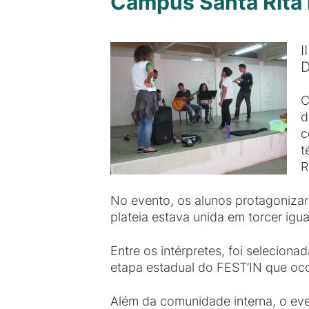
Campus Santa Rita r
I
D
C
d
c
t
R
No evento, os alunos protagoniza
plateia estava unida em torcer igu
Entre os intérpretes, foi seleciona
etapa estadual do FEST’IN que oc
Além da comunidade interna, o ev