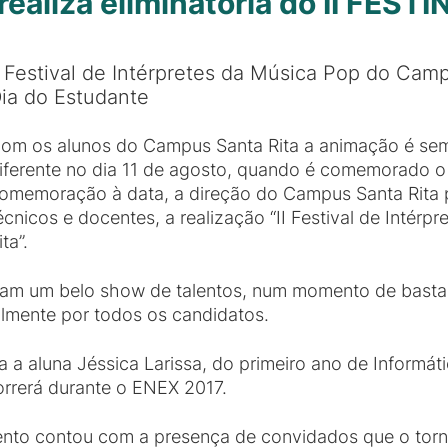
ealiza eliminatória do II FESTI
I Festival de Intérpretes da Música Pop do Cam
ia do Estudante
om os alunos do Campus Santa Rita a animação é sem
iferente no dia 11 de agosto, quando é comemorado o
omemoração à data, a direção do Campus Santa Rita
écnicos e docentes, a realização “II Festival de Inté
ita”.
ram um belo show de talentos, num momento de bastant
almente por todos os candidatos.
da a aluna Jéssica Larissa, do primeiro ano de Informá
orrerá durante o ENEX 2017.
ento contou com a presença de convidados que o torna