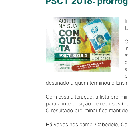
PSCT 2018: prorrog
I
t
O
i
a
o
a
p
destinado a quem terminou o Ensi
Com essa alteração, a lista prelim
para a interposição de recursos (c
O resultado preliminar fica mantid
Há vagas nos campi Cabedelo, Cab