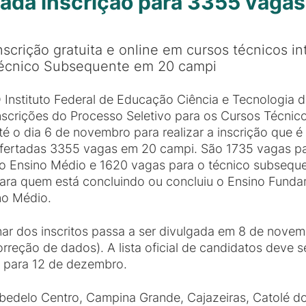
ada inscrição para 3355 vagas
nscrição gratuita e online em cursos técnicos 
écnico Subsequente em 20 campi
 Instituto Federal de Educação Ciência e Tecnologia d
nscrições do Processo Seletivo para os Cursos Técnic
té o dia 6 de novembro para realizar a inscrição que é g
fertadas 3355 vagas em 20 campi. São 1735 vagas par
o Ensino Médio e 1620 vagas para o técnico subseque
ara quem está concluindo ou concluiu o Ensino Funda
no Médio.
inar dos inscritos passa a ser divulgada em 8 de novem
orreção de dados). A lista oficial de candidatos deve
o para 12 de dezembro.
edelo Centro, Campina Grande, Cajazeiras, Catolé do