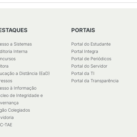
ESTAQUES
PORTAIS
esso a Sistemas
Portal do Estudante
ditoria Interna
Portal Integra
ncursos
Portal de Periódicos
itora
Portal do Servidor
ucação a Distância (EaD)
Portal da TI
ressos
Portal da Transparência
esso à Informação
cleo de Integridade e
vernança
gão Colegiados
vidoria
C-TAE