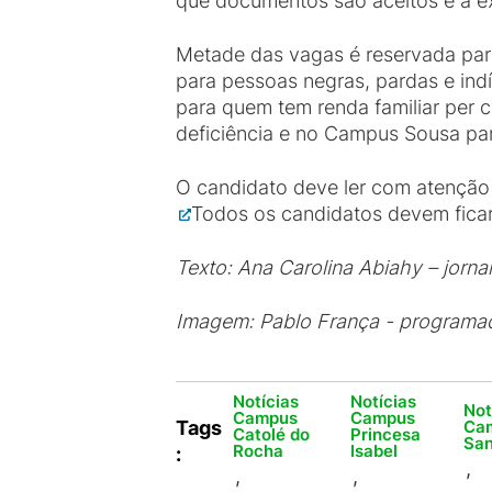
que documentos são aceitos e a ex
Metade das vagas é reservada par
para pessoas negras, pardas e ind
para quem tem renda familiar per 
deficiência e no Campus Sousa par
O candidato deve ler com atenção o
Todos os candidatos devem ficar 
Texto: Ana Carolina Abiahy – jorna
Imagem: Pablo França - programad
Notícias
Notícias
Not
Campus
Campus
Ca
Tags
Catolé do
Princesa
San
Rocha
Isabel
:
,
,
,