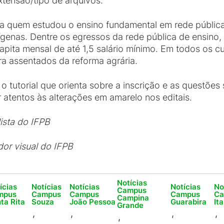
tensão/tipo de arquivos.
a quem estudou o ensino fundamental em rede pública
ígenas. Dentre os egressos da rede pública de ensino
capita mensal de até 1,5 salário mínimo. Em todos os 
a assentados da reforma agrária.
 tutorial que orienta sobre a inscrição e as questões
atentos às alterações em amarelo nos editais.
lista do IFPB
or visual do IFPB
Notícias
ícias
Notícias
Notícias
Notícias
No
Campus
mpus
Campus
Campus
Campus
C
Campina
ta Rita
Souza
João Pessoa
Guarabira
It
Grande
,
,
,
,
,