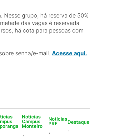
. Nesse grupo, há reserva de 50%
, metade das vagas é reservada
cursos, há cota para pessoas com
 sobre senha/e-mail.
Acesse aqui.
tícias
Notícias
Notícias
ampus
Campus
Destaque
PRE
aporanga
Monteiro
.
,
,