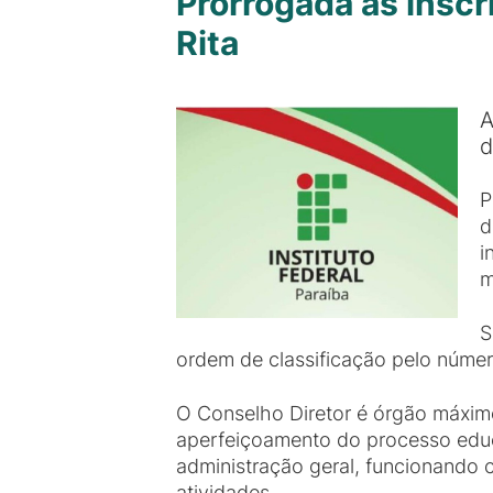
Prorrogada as insc
Rita
A
d
P
d
i
m
S
ordem de classificação pelo númer
O Conselho Diretor é órgão máximo
aperfeiçoamento do processo educa
administração geral, funcionando
atividades.