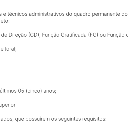
s e técnicos administrativos do quadro permanente do
ceto:
o de Direção (CD), Função Gratificada (FG) ou Função
itoral;
 últimos 05 (cinco) anos;
perior
lados, que possuírem os seguintes requisitos: