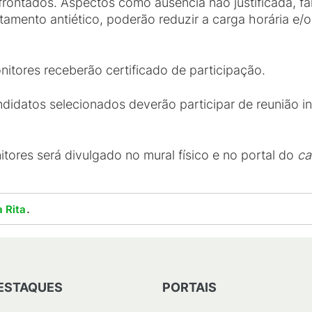
rontados. Aspectos como ausência não justificada, fa
mento antiético, poderão reduzir a carga horária e/ou
nitores receberão certificado de participação.
didatos selecionados deverão participar de reunião in
tores será divulgado no mural físico e no portal do
c
.
 Rita
ESTAQUES
PORTAIS