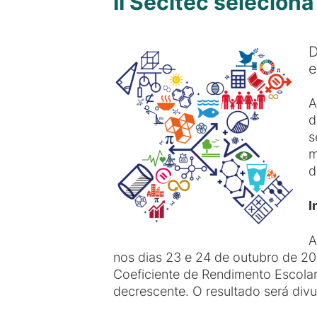
II Secitec selecion
D
e
A
s
m
d
I
A
nos dias 23 e 24 de outubro de 20
Coeficiente de Rendimento Escolar
decrescente. O resultado será div