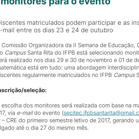
a monitores para o evento
iscentes matriculados podem participar e as ins
-mail entre os dias 23 e 24 de outubro
 Comissão Organizadora da II Semana de Educação, C
do
Campus
Santa Rita do IFPB está selecionando moni
erá realizado nos dias 29 e 30 de novembro e 01 de 
atemática está em tudo: uma abordagem interdisciplin
iscentes regularmente matriculados no IFPB
Campus
S
nscrição/seleção:
 escolha dos monitores será realizada com base na ma
17, via
e-mail
do evento (
secitec.ifpbsantarita@gmail.
 – CRE do primeiro semestre letivo de 2017, gerando 
ulgado até o dia 27 do mesmo mês.