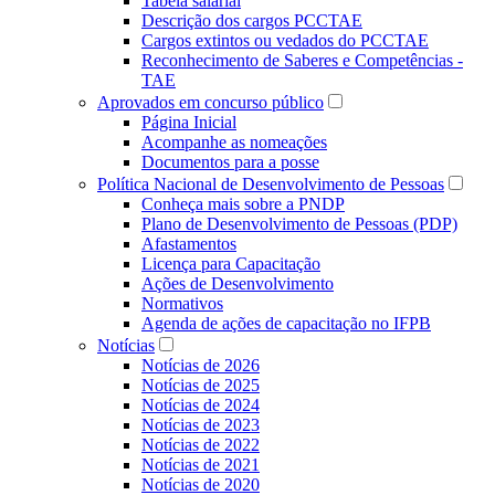
Tabela salarial
Descrição dos cargos PCCTAE
Cargos extintos ou vedados do PCCTAE
Reconhecimento de Saberes e Competências -
TAE
Aprovados em concurso público
Página Inicial
Acompanhe as nomeações
Documentos para a posse
Política Nacional de Desenvolvimento de Pessoas
Conheça mais sobre a PNDP
Plano de Desenvolvimento de Pessoas (PDP)
Afastamentos
Licença para Capacitação
Ações de Desenvolvimento
Normativos
Agenda de ações de capacitação no IFPB
Notícias
Notícias de 2026
Notícias de 2025
Notícias de 2024
Notícias de 2023
Notícias de 2022
Notícias de 2021
Notícias de 2020