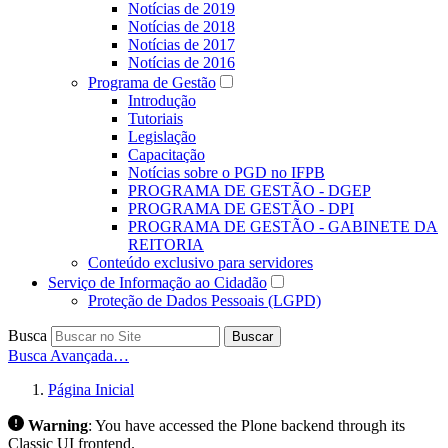
Notícias de 2019
Notícias de 2018
Notícias de 2017
Notícias de 2016
Programa de Gestão
Introdução
Tutoriais
Legislação
Capacitação
Notícias sobre o PGD no IFPB
PROGRAMA DE GESTÃO - DGEP
PROGRAMA DE GESTÃO - DPI
PROGRAMA DE GESTÃO - GABINETE DA
REITORIA
Conteúdo exclusivo para servidores
Serviço de Informação ao Cidadão
Proteção de Dados Pessoais (LGPD)
Busca
Buscar
Busca Avançada…
Página Inicial
Warning
:
You have accessed the Plone backend through its
Classic UI frontend.