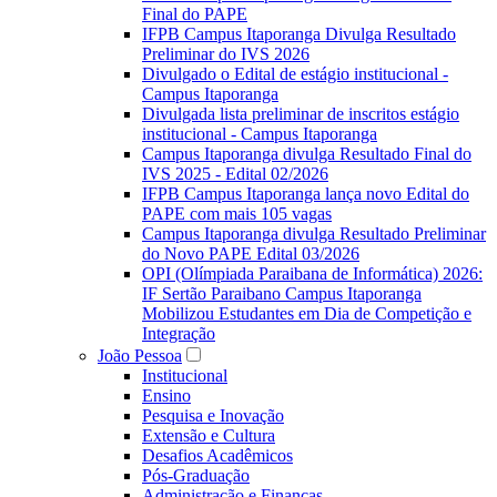
Final do PAPE
IFPB Campus Itaporanga Divulga Resultado
Preliminar do IVS 2026
Divulgado o Edital de estágio institucional -
Campus Itaporanga
Divulgada lista preliminar de inscritos estágio
institucional - Campus Itaporanga
Campus Itaporanga divulga Resultado Final do
IVS 2025 - Edital 02/2026
IFPB Campus Itaporanga lança novo Edital do
PAPE com mais 105 vagas
Campus Itaporanga divulga Resultado Preliminar
do Novo PAPE Edital 03/2026
OPI (Olímpiada Paraibana de Informática) 2026:
IF Sertão Paraibano Campus Itaporanga
Mobilizou Estudantes em Dia de Competição e
Integração
João Pessoa
Institucional
Ensino
Pesquisa e Inovação
Extensão e Cultura
Desafios Acadêmicos
Pós-Graduação
Administração e Finanças