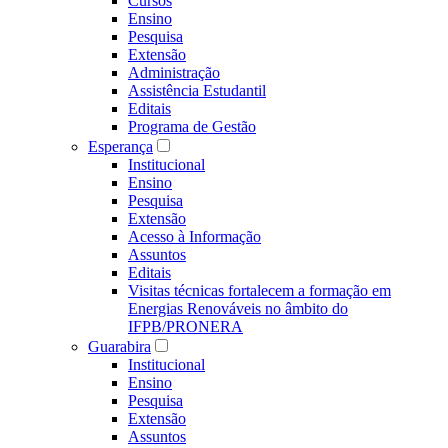
Cursos
Ensino
Pesquisa
Extensão
Administração
Assistência Estudantil
Editais
Programa de Gestão
Esperança
Institucional
Ensino
Pesquisa
Extensão
Acesso à Informação
Assuntos
Editais
Visitas técnicas fortalecem a formação em
Energias Renováveis no âmbito do
IFPB/PRONERA
Guarabira
Institucional
Ensino
Pesquisa
Extensão
Assuntos