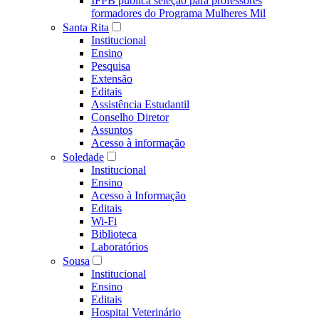
IFPB publica seleção para professores
formadores do Programa Mulheres Mil
Santa Rita
Institucional
Ensino
Pesquisa
Extensão
Editais
Assistência Estudantil
Conselho Diretor
Assuntos
Acesso à informação
Soledade
Institucional
Ensino
Acesso à Informação
Editais
Wi-Fi
Biblioteca
Laboratórios
Sousa
Institucional
Ensino
Editais
Hospital Veterinário