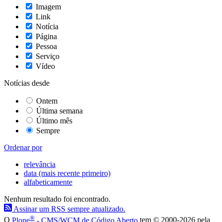
Imagem
Link
Notícia
Página
Pessoa
Serviço
Vídeo
Notícias desde
Ontem
Última semana
Último mês
Sempre
Ordenar por
relevância
data (mais recente primeiro)
alfabeticamente
Nenhum resultado foi encontrado.
Assinar um RSS sempre atualizado.
®
O
Plone
- CMS/WCM de Código Aberto
tem
©
2000-2026 pela