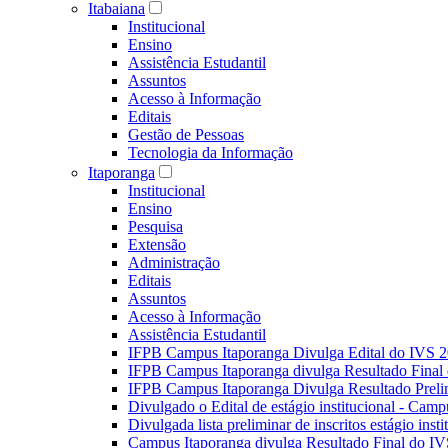
Itabaiana
Institucional
Ensino
Assistência Estudantil
Assuntos
Acesso à Informação
Editais
Gestão de Pessoas
Tecnologia da Informação
Itaporanga
Institucional
Ensino
Pesquisa
Extensão
Administração
Editais
Assuntos
Acesso à Informação
Assistência Estudantil
IFPB Campus Itaporanga Divulga Edital do IVS 
IFPB Campus Itaporanga divulga Resultado Fina
IFPB Campus Itaporanga Divulga Resultado Preli
Divulgado o Edital de estágio institucional - Camp
Divulgada lista preliminar de inscritos estágio ins
Campus Itaporanga divulga Resultado Final do IV