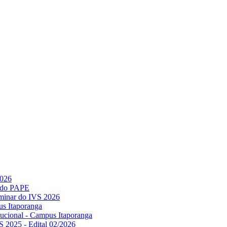
2026
l do PAPE
minar do IVS 2026
us Itaporanga
titucional - Campus Itaporanga
S 2025 - Edital 02/2026