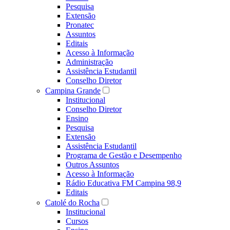
Pesquisa
Extensão
Pronatec
Assuntos
Editais
Acesso à Informação
Administração
Assistência Estudantil
Conselho Diretor
Campina Grande
Institucional
Conselho Diretor
Ensino
Pesquisa
Extensão
Assistência Estudantil
Programa de Gestão e Desempenho
Outros Assuntos
Acesso à Informação
Rádio Educativa FM Campina 98,9
Editais
Catolé do Rocha
Institucional
Cursos