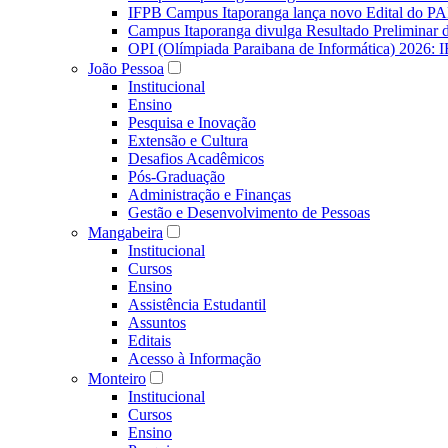
IFPB Campus Itaporanga lança novo Edital do P
Campus Itaporanga divulga Resultado Preliminar
OPI (Olímpiada Paraibana de Informática) 2026: 
João Pessoa
Institucional
Ensino
Pesquisa e Inovação
Extensão e Cultura
Desafios Acadêmicos
Pós-Graduação
Administração e Finanças
Gestão e Desenvolvimento de Pessoas
Mangabeira
Institucional
Cursos
Ensino
Assistência Estudantil
Assuntos
Editais
Acesso à Informação
Monteiro
Institucional
Cursos
Ensino