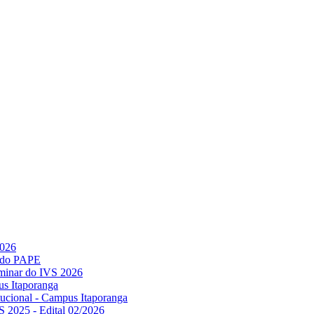
2026
l do PAPE
minar do IVS 2026
us Itaporanga
titucional - Campus Itaporanga
S 2025 - Edital 02/2026