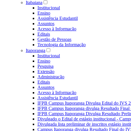
Itabaiana
Institucional
Ensino
Assistência Estudantil
Assuntos
Acesso à Informação
Editais
Gestão de Pessoas
Tecnologia da Informação
Itaporanga
Institucional
Ensino
Pesquisa
Extensão
Administração
Editais
Assuntos
Acesso à Informação
Assistência Estudantil
IFPB Campus Itaporanga Divulga Edital do IVS 
IFPB Campus Itaporanga divulga Resultado Fina
IFPB Campus Itaporanga Divulga Resultado Preli
Divulgado o Edital de estágio institucional - Camp
Divulgada lista preliminar de inscritos estágio ins
Campus Itaporanga divulga Resultado Final do IV