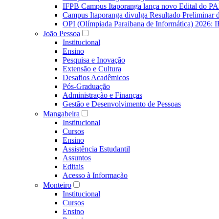
IFPB Campus Itaporanga lança novo Edital do P
Campus Itaporanga divulga Resultado Preliminar
OPI (Olímpiada Paraibana de Informática) 2026: 
João Pessoa
Institucional
Ensino
Pesquisa e Inovação
Extensão e Cultura
Desafios Acadêmicos
Pós-Graduação
Administração e Finanças
Gestão e Desenvolvimento de Pessoas
Mangabeira
Institucional
Cursos
Ensino
Assistência Estudantil
Assuntos
Editais
Acesso à Informação
Monteiro
Institucional
Cursos
Ensino