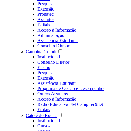
Pesquisa
Extensão
Pronatec
Assuntos
Editais
Acesso à Informação
Administração
Assistência Estudantil
Conselho Diretor
Campina Grande
Institucional
Conselho Diretor
Ensino
Pesquisa
Extensão
Assistência Estudantil
Programa de Gestão e Desempenho
Outros Assuntos
Acesso à Informação
Rádio Educativa FM Campina 98,9
Editais
Catolé do Rocha
Institucional
Cursos