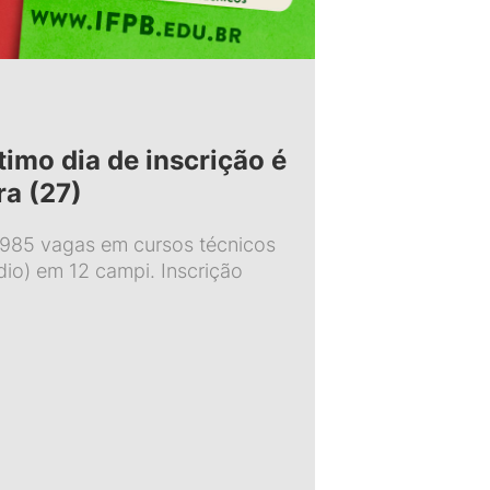
imo dia de inscrição é
ra (27)
 985 vagas em cursos técnicos
io) em 12 campi. Inscrição