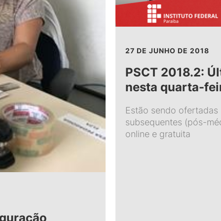
27 DE JUNHO DE 2018
PSCT 2018.2: Últ
nesta quarta-fei
Estão sendo ofertadas
subsequentes (pós-méd
online e gratuita
uguração