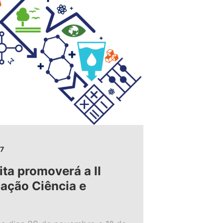
7
ta promoverá a II
ação Ciência e