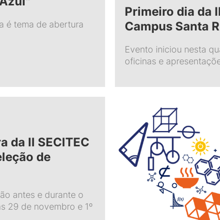
Azul"
Primeiro dia da 
Campus Santa R
a é tema de abertura
Evento iniciou nesta qu
oficinas e apresentaçõe
a da II SECITEC
eleção de
ão antes e durante o
as 29 de novembro e 1º