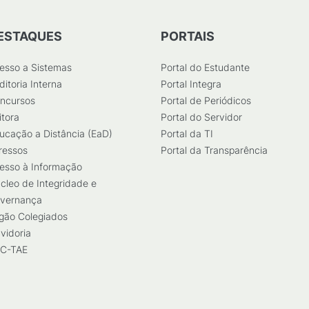
ESTAQUES
PORTAIS
esso a Sistemas
Portal do Estudante
ditoria Interna
Portal Integra
ncursos
Portal de Periódicos
itora
Portal do Servidor
ucação a Distância (EaD)
Portal da TI
ressos
Portal da Transparência
esso à Informação
cleo de Integridade e
vernança
gão Colegiados
vidoria
C-TAE