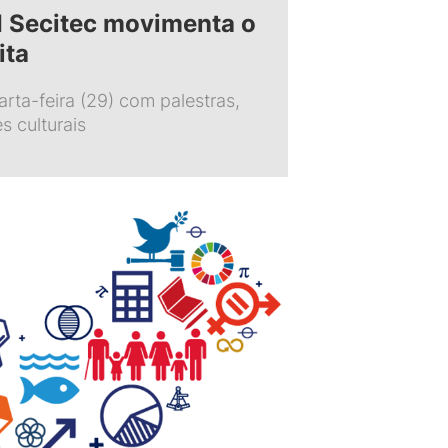
II Secitec movimenta o
ita
arta-feira (29) com palestras,
s culturais