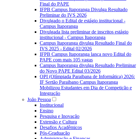
Final do PAPE
IFPB Campus Itaporanga Divulga Resultado
Preliminar do IVS 2026
Divulgado o Edital de estágio institucional -
Campus Itaporanga
Divulgada lista preliminar de inscritos estágio
institucional - Campus Itaporanga
Campus Itaporanga divulga Resultado Final do
IVS 2025 - Edital 02/2026
IFPB Campus Itaporanga lança novo Edital do
PAPE com mais 105 vagas
Campus Itaporanga divulga Resultado Preliminar
do Novo PAPE Edital 03/2026
OPI (Olímpiada Paraibana de Informática) 2026:
IF Sertão Paraibano Campus Itaporanga
Mobilizou Estudantes em Dia de Competição e
Integração
João Pessoa
Institucional
Ensino
Pesquisa e Inovação
Extensão e Cultura
Desafios Acadêmicos
Pós-Graduação
Administração e Finanças