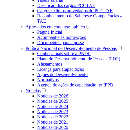
Tabela salarial
Descrição dos cargos PCCTAE
Cargos extintos ou vedados do PCCTAE
Reconhecimento de Saberes e Competências -
TAE
Aprovados em concurso público
Página Inicial
Acompanhe as nomeações
Documentos para a posse
Política Nacional de Desenvolvimento de Pessoas
Conheça mais sobre a PNDP
Plano de Desenvolvimento de Pessoas (PDP)
Afastamentos
Licença para Capacitação
Ações de Desenvolvimento
Normativos
Agenda de ações de capacitação no IFPB
Notícias
Notícias de 2026
Notícias de 2025
Notícias de 2024
Notícias de 2023
Notícias de 2022
Notícias de 2021
Notícias de 2020