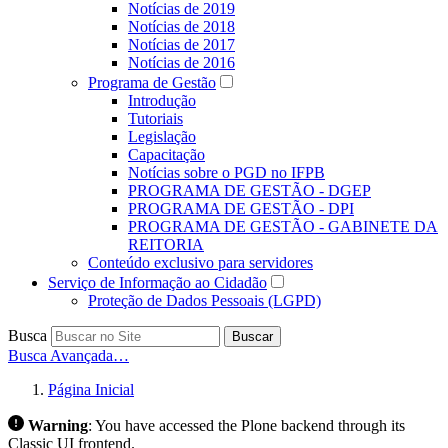
Notícias de 2019
Notícias de 2018
Notícias de 2017
Notícias de 2016
Programa de Gestão
Introdução
Tutoriais
Legislação
Capacitação
Notícias sobre o PGD no IFPB
PROGRAMA DE GESTÃO - DGEP
PROGRAMA DE GESTÃO - DPI
PROGRAMA DE GESTÃO - GABINETE DA
REITORIA
Conteúdo exclusivo para servidores
Serviço de Informação ao Cidadão
Proteção de Dados Pessoais (LGPD)
Busca
Buscar
Busca Avançada…
Página Inicial
Warning
:
You have accessed the Plone backend through its
Classic UI frontend.