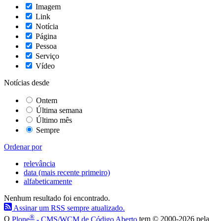
Imagem
Link
Notícia
Página
Pessoa
Serviço
Vídeo
Notícias desde
Ontem
Última semana
Último mês
Sempre
Ordenar por
relevância
data (mais recente primeiro)
alfabeticamente
Nenhum resultado foi encontrado.
Assinar um RSS sempre atualizado.
®
O
Plone
- CMS/WCM de Código Aberto
tem
©
2000-2026 pela