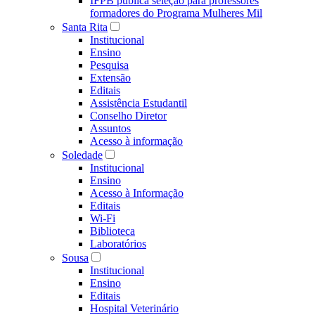
IFPB publica seleção para professores
formadores do Programa Mulheres Mil
Santa Rita
Institucional
Ensino
Pesquisa
Extensão
Editais
Assistência Estudantil
Conselho Diretor
Assuntos
Acesso à informação
Soledade
Institucional
Ensino
Acesso à Informação
Editais
Wi-Fi
Biblioteca
Laboratórios
Sousa
Institucional
Ensino
Editais
Hospital Veterinário