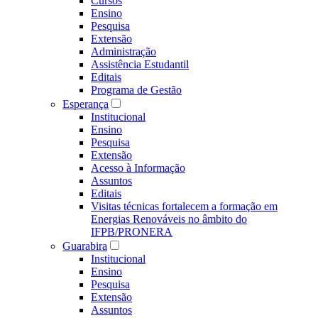
Cursos
Ensino
Pesquisa
Extensão
Administração
Assistência Estudantil
Editais
Programa de Gestão
Esperança
Institucional
Ensino
Pesquisa
Extensão
Acesso à Informação
Assuntos
Editais
Visitas técnicas fortalecem a formação em
Energias Renováveis no âmbito do
IFPB/PRONERA
Guarabira
Institucional
Ensino
Pesquisa
Extensão
Assuntos