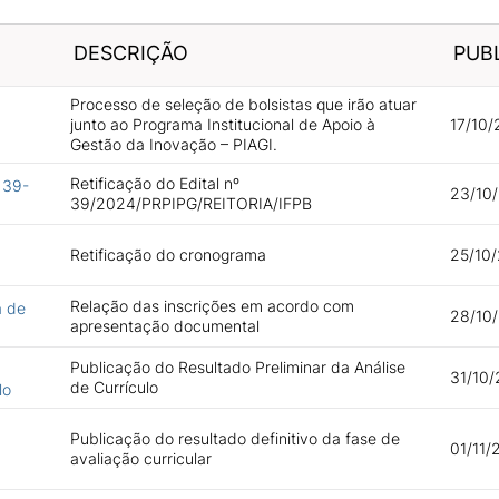
DESCRIÇÃO
PUB
Processo de seleção de bolsistas que irão atuar
junto ao Programa Institucional de Apoio à
17/10/
Gestão da Inovação – PIAGI.
Retificação do Edital nº
º 39-
23/10
39/2024/PRPIPG/REITORIA/IFPB
Retificação do cronograma
25/10/
Relação das inscrições em acordo com
a de
28/10/
apresentação documental
Publicação do Resultado Preliminar da Análise
31/10/
de Currículo
lo
Publicação do resultado definitivo da fase de
01/11/
avaliação curricular