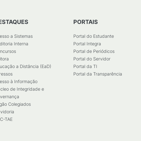
ESTAQUES
PORTAIS
esso a Sistemas
Portal do Estudante
ditoria Interna
Portal Integra
ncursos
Portal de Periódicos
itora
Portal do Servidor
ucação a Distância (EaD)
Portal da TI
ressos
Portal da Transparência
esso à Informação
cleo de Integridade e
vernança
gão Colegiados
vidoria
C-TAE