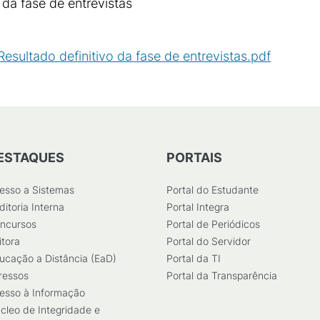
 da fase de entrevistas
esultado definitivo da fase de entrevistas.pdf
(
PDF
/
1
ESTAQUES
PORTAIS
esso a Sistemas
Portal do Estudante
ditoria Interna
Portal Integra
ncursos
Portal de Periódicos
itora
Portal do Servidor
ucação a Distância (EaD)
Portal da TI
ressos
Portal da Transparência
esso à Informação
cleo de Integridade e