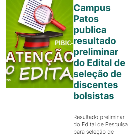
Campus
Patos
publica
resultado
preliminar
do Edital de
seleção de
discentes
bolsistas
Resultado preliminar
do Edital de Pesquisa
para seleção de