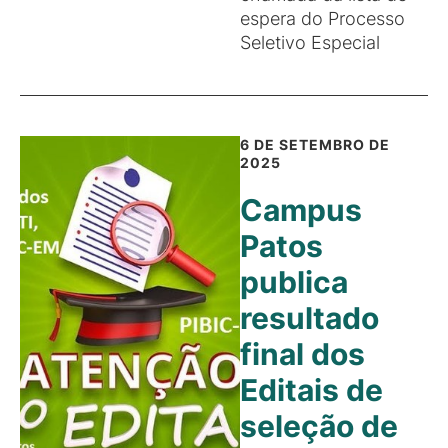
espera do Processo
Seletivo Especial
6 DE SETEMBRO DE
2025
Campus
Patos
publica
resultado
final dos
Editais de
seleção de