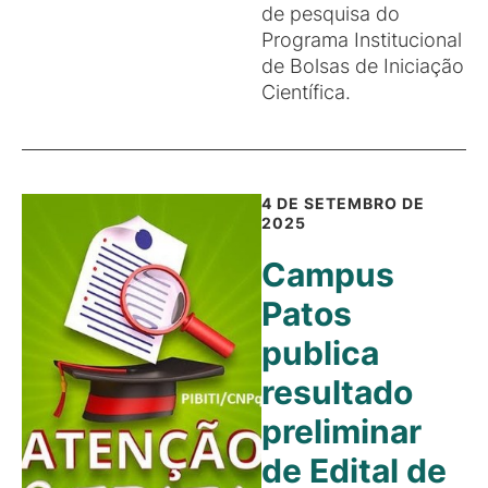
de pesquisa do
Programa Institucional
de Bolsas de Iniciação
Científica.
4 DE SETEMBRO DE
2025
Campus
Patos
publica
resultado
preliminar
de Edital de