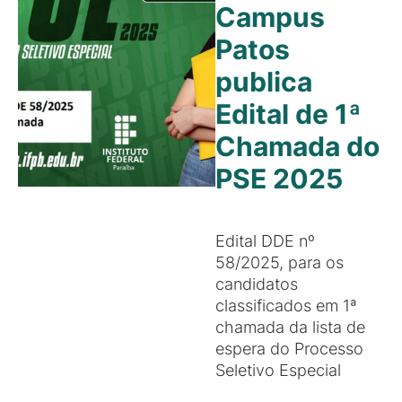
Campus
Patos
publica
Edital de 1ª
Chamada do
PSE 2025
Edital DDE nº
58/2025, para os
candidatos
classificados em 1ª
chamada da lista de
espera do Processo
Seletivo Especial