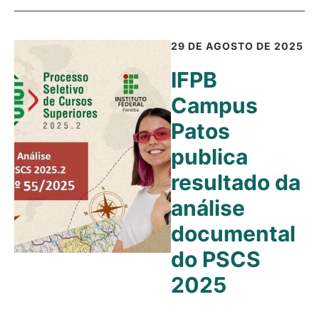
29 DE AGOSTO DE 2025
IFPB
Campus
Patos
publica
resultado da
análise
documental
do PSCS
2025