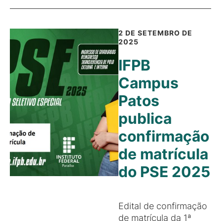
2 DE SETEMBRO DE
2025
IFPB
Campus
Patos
publica
confirmação
de matrícula
do PSE 2025
Edital de confirmação
de matrícula da 1ª