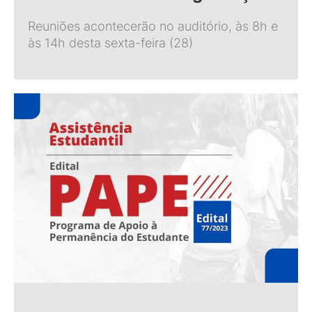
Reuniões acontecerão no auditório, às 8h e
às 14h desta sexta-feira (28)