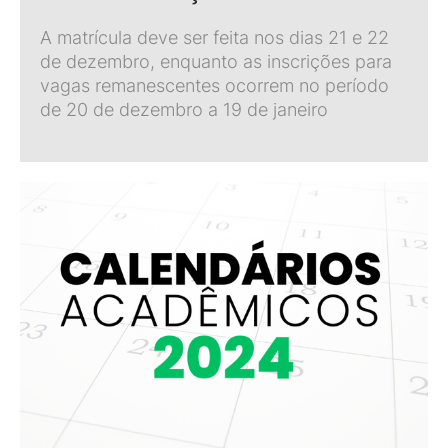
A matrícula deve ser feita nos dias 21 e 22
de dezembro, enquanto as inscrições para
vagas remanescentes ocorrem no período
de 20 de dezembro a 19 de janeiro