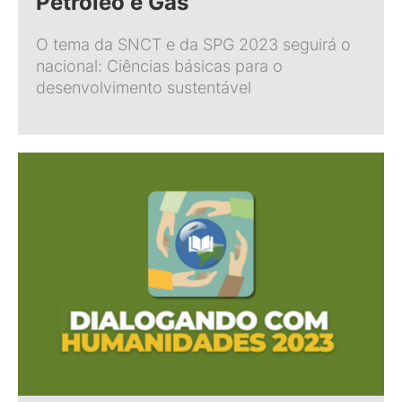
Petróleo e Gás
O tema da SNCT e da SPG 2023 seguirá o
nacional: Ciências básicas para o
desenvolvimento sustentável