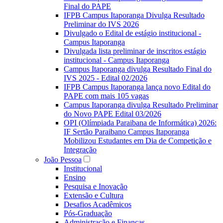
Final do PAPE
IFPB Campus Itaporanga Divulga Resultado
Preliminar do IVS 2026
Divulgado o Edital de estágio institucional -
Campus Itaporanga
Divulgada lista preliminar de inscritos estágio
institucional - Campus Itaporanga
Campus Itaporanga divulga Resultado Final do
IVS 2025 - Edital 02/2026
IFPB Campus Itaporanga lança novo Edital do
PAPE com mais 105 vagas
Campus Itaporanga divulga Resultado Preliminar
do Novo PAPE Edital 03/2026
OPI (Olímpiada Paraibana de Informática) 2026:
IF Sertão Paraibano Campus Itaporanga
Mobilizou Estudantes em Dia de Competição e
Integração
João Pessoa
Institucional
Ensino
Pesquisa e Inovação
Extensão e Cultura
Desafios Acadêmicos
Pós-Graduação
Administração e Finanças