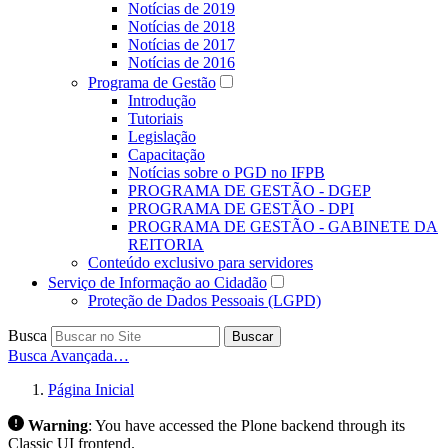
Notícias de 2019
Notícias de 2018
Notícias de 2017
Notícias de 2016
Programa de Gestão
Introdução
Tutoriais
Legislação
Capacitação
Notícias sobre o PGD no IFPB
PROGRAMA DE GESTÃO - DGEP
PROGRAMA DE GESTÃO - DPI
PROGRAMA DE GESTÃO - GABINETE DA
REITORIA
Conteúdo exclusivo para servidores
Serviço de Informação ao Cidadão
Proteção de Dados Pessoais (LGPD)
Busca
Buscar
Busca Avançada…
Página Inicial
Warning
:
You have accessed the Plone backend through its
Classic UI frontend.