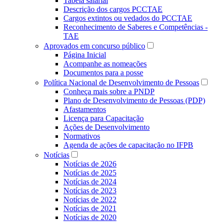
Tabela salarial
Descrição dos cargos PCCTAE
Cargos extintos ou vedados do PCCTAE
Reconhecimento de Saberes e Competências -
TAE
Aprovados em concurso público
Página Inicial
Acompanhe as nomeações
Documentos para a posse
Política Nacional de Desenvolvimento de Pessoas
Conheça mais sobre a PNDP
Plano de Desenvolvimento de Pessoas (PDP)
Afastamentos
Licença para Capacitação
Ações de Desenvolvimento
Normativos
Agenda de ações de capacitação no IFPB
Notícias
Notícias de 2026
Notícias de 2025
Notícias de 2024
Notícias de 2023
Notícias de 2022
Notícias de 2021
Notícias de 2020