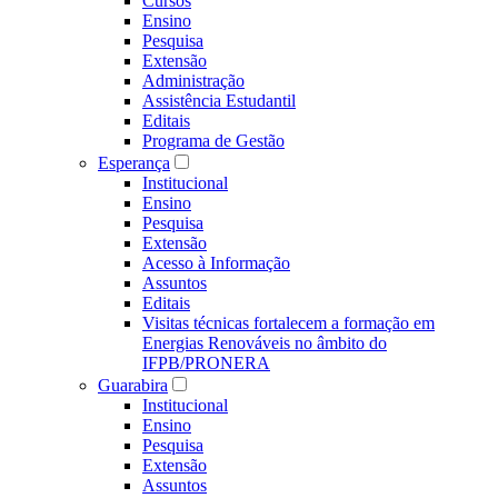
Cursos
Ensino
Pesquisa
Extensão
Administração
Assistência Estudantil
Editais
Programa de Gestão
Esperança
Institucional
Ensino
Pesquisa
Extensão
Acesso à Informação
Assuntos
Editais
Visitas técnicas fortalecem a formação em
Energias Renováveis no âmbito do
IFPB/PRONERA
Guarabira
Institucional
Ensino
Pesquisa
Extensão
Assuntos