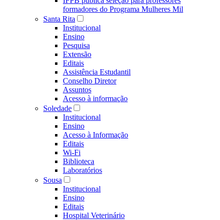
IFPB publica seleção para professores
formadores do Programa Mulheres Mil
Santa Rita
Institucional
Ensino
Pesquisa
Extensão
Editais
Assistência Estudantil
Conselho Diretor
Assuntos
Acesso à informação
Soledade
Institucional
Ensino
Acesso à Informação
Editais
Wi-Fi
Biblioteca
Laboratórios
Sousa
Institucional
Ensino
Editais
Hospital Veterinário