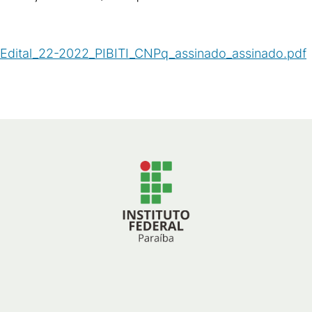
Edital_22-2022_PIBITI_CNPq_assinado_assinado.pdf
(
PDF
/
347
KB
)