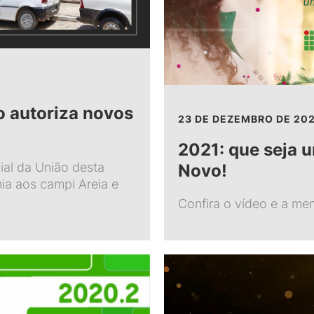
o autoriza novos
23 DE DEZEMBRO DE 20
2021: que seja 
cial da União desta
Novo!
mia aos campi Areia e
Confira o vídeo e a me