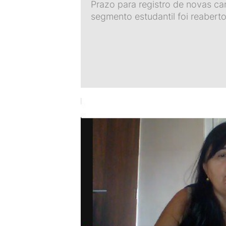
Prazo para registro de novas ca
segmento estudantil foi reabert