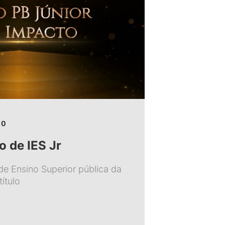
20
o de IES Jr
 de Ensino Superior pública da
ítulo