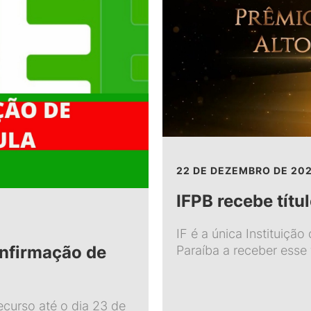
22 DE DEZEMBRO DE 20
IFPB recebe títul
IF é a única Instituição
nfirmação de
Paraíba a receber esse t
curso até o dia 23 de