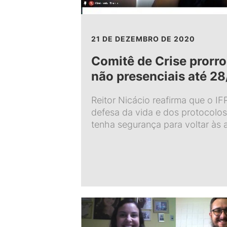
21 DE DEZEMBRO DE 2020
Comitê de Crise prorro
não presenciais até 2
Reitor Nicácio reafirma que o I
defesa da vida e dos protocolos
tenha segurança para voltar às 