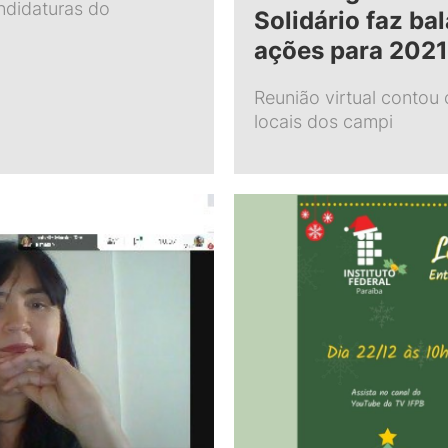
ndidaturas do
Solidário faz ba
o
ações para 2021
Reunião virtual contou
locais dos campi