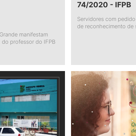
74/2020 - IFPB
Servidores com pedido
de reconhecimento de s
 Grande manifestam
o do professor do IFPB