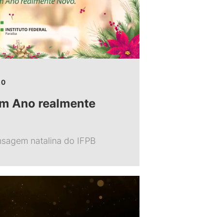
20
um Ano realmente
nsagem natalina do IFPB