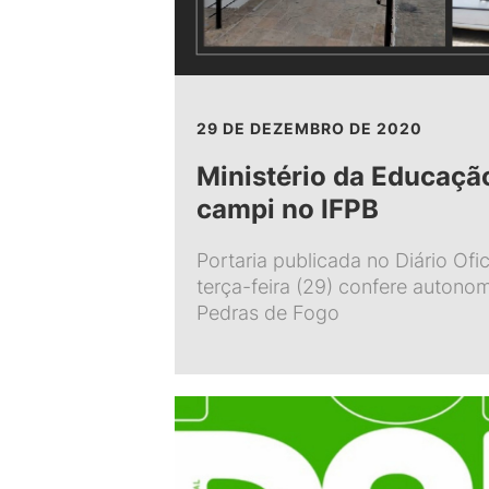
29 DE DEZEMBRO DE 2020
Ministério da Educaçã
campi no IFPB
Portaria publicada no Diário Ofi
terça-feira (29) confere autono
Pedras de Fogo