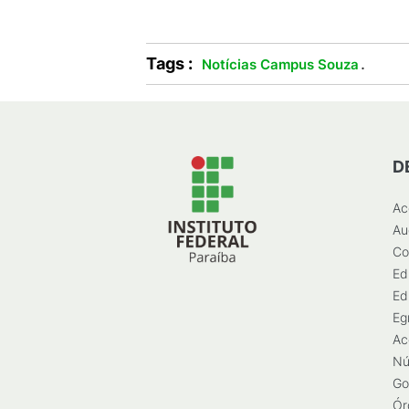
Tags :
.
Notícias Campus Souza
D
Ac
Au
Co
Ed
Ed
Eg
Ac
Nú
Go
Ór