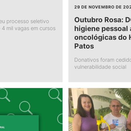
29 DE NOVEMBRO DE 20
Outubro Rosa: D
seu processo seletivo
higiene pessoal 
 4 mil vagas em cursos
oncológicas do 
Patos
Donativos foram cedid
vulnerabilidade social