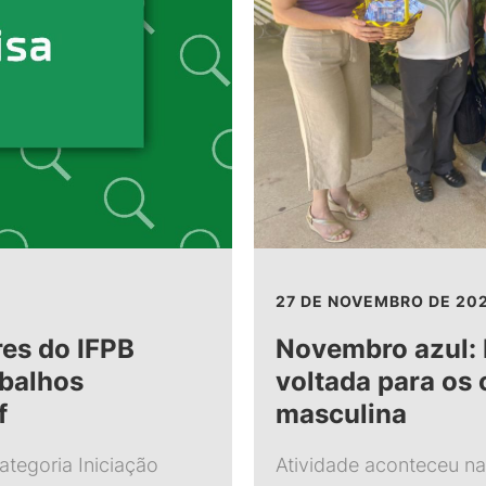
27 DE NOVEMBRO DE 20
res do IFPB
Novembro azul: 
balhos
voltada para os
f
masculina
tegoria Iniciação
Atividade aconteceu n