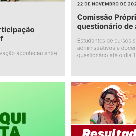
22 DE NOVEMBRO DE 20
Comissão Própri
questionário de
ticipação
f
Estudantes de cursos s
administrativos e doc
ovação aconteceu entre
questionário até o dia 