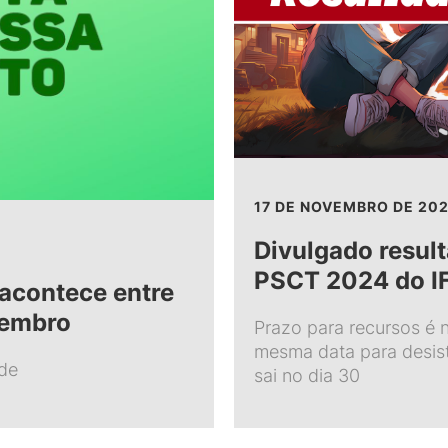
17 DE NOVEMBRO DE 20
Divulgado result
PSCT 2024 do I
acontece entre
vembro
Prazo para recursos é 
mesma data para desisti
de
sai no dia 30