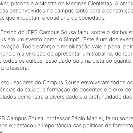
ker, pitches e a Mostra de Meninas Cientistas. A ampla
as desenvolvidos no campus tanto para a construção
as que impactam o cotidiano da sociedade.
 Ensino do IFPB Campus Sousa falou sobre o simbolis
pus em um evento como o Simpif. “Este é um dos even
novação. Todo esforço e mobilização vale a pena, poi
ienciem a emoção de apresentar um trabalho, de rep
de todos os cursos. Esse dado dá uma pista do quant
 professora.
pesquisadores do Campus Sousa envolveram todos os 
ciências da saúde, a formação de docentes e o eixo de
lados demonstra a diversidade e a profundidade das 
B Campus Sousa, professor Fábio Maciel, falou sob
os e destacou a importância das políticas de foment
s.