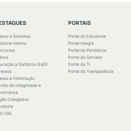
ESTAQUES
PORTAIS
esso a Sistemas
Portal do Estudante
ditoria Interna
Portal Integra
ncursos
Portal de Periódicos
itora
Portal do Servidor
ucação a Distância (EaD)
Portal da TI
ressos
Portal da Transparência
esso à Informação
cleo de Integridade e
vernança
gão Colegiados
vidoria
C-TAE