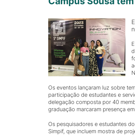
Campus Sousa tem p
E
n
E
d
f
a
N
Os eventos lançaram luz sobre tem
participação de estudantes e serv
delegação composta por 40 membros
graduação marcaram presença em 
Os pesquisadores e estudantes do
Simpif, que incluem mostra de proj