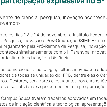
articipação expressiva no 5º 
vento de ciência, pesquisa, inovação aconteceu
ovembro
ntre os dias 22 e 24 de novembro, o Instituto Federal 
e Pesquisa, Inovação e Pós-Graduação (SIMPIF), na c
oi organizado pela Pró-Reitoria de Pesquisa, Inovaçã
conteceu simultaneamente com o II Parahyba Innovat
ordestino de Educação a Distância.
as como ciência, tecnologia, cultura, inovação e edu
idores de todas as unidades do IFPB, dentre elas o 
. Gestores, servidores e estudantes dos cursos técn
diversas atividades que compuseram a programação d
 Campus Sousa tiveram trabalhos aprovados em todas
etos de iniciação científica e tecnológica, apresentaç