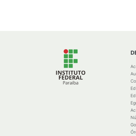
D
Ac
Au
Co
Ed
Ed
Eg
Ac
Nú
Go
Ór