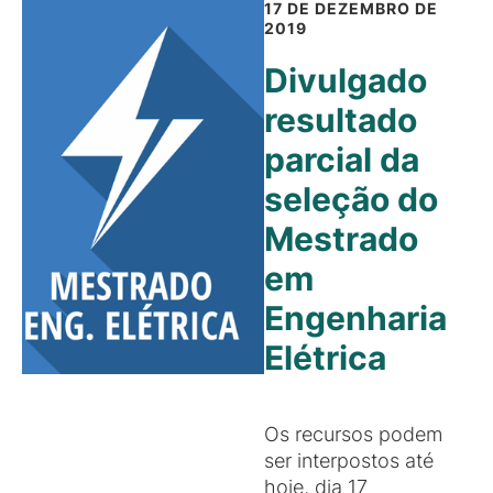
17 DE DEZEMBRO DE
2019
Divulgado
resultado
parcial da
seleção do
Mestrado
em
Engenharia
Elétrica
Os recursos podem
ser interpostos até
hoje, dia 17