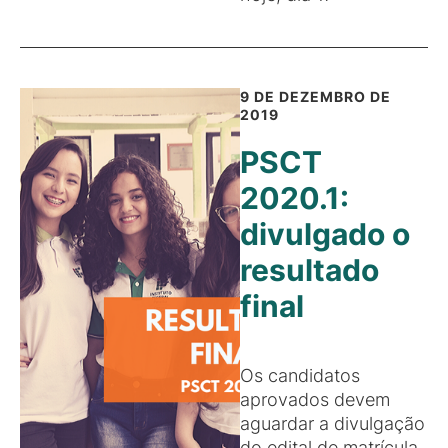
9 DE DEZEMBRO DE
2019
PSCT
2020.1:
divulgado o
resultado
final
Os candidatos
aprovados devem
aguardar a divulgação
do edital de matrícula