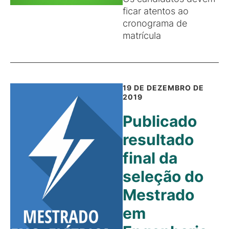
ficar atentos ao
cronograma de
matrícula
19 DE DEZEMBRO DE
2019
Publicado
resultado
final da
seleção do
Mestrado
em