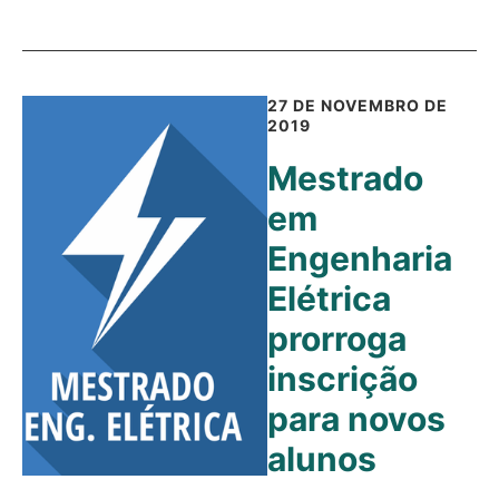
27 DE NOVEMBRO DE
2019
Mestrado
em
Engenharia
Elétrica
prorroga
inscrição
para novos
alunos