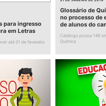
Glossário de Quí
no processo de
s para ingresso
de alunos do c
ura em Letras
Catálogo possui 149 sin
Química
ver até 01 de fevereiro