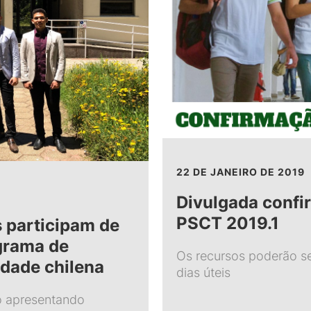
22 DE JANEIRO DE 2019
Divulgada confi
PSCT 2019.1
s participam de
grama de
Os recursos poderão se
dade chilena
dias úteis
o apresentando