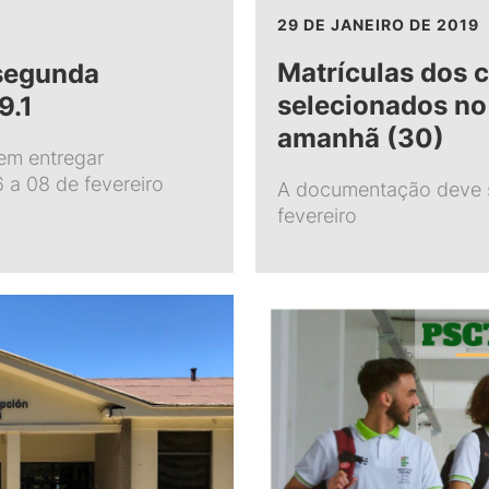
29 DE JANEIRO DE 2019
Matrículas dos 
 segunda
selecionados no
9.1
amanhã (30)
em entregar
a 08 de fevereiro
A documentação deve s
fevereiro