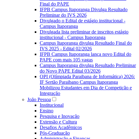
Final do PAPE
IFPB Campus Itaporanga Divulga Resultado
Preliminar do IVS 2026
Divulgado o Edital de estágio institucional -
Campus Itaporanga
Divulgada lista preliminar de inscritos estágio
institucional - Campus Itaporanga
Campus Itaporanga divulga Resultado Final do
IVS 2025 - Edital 02/2026
IFPB Campus Itaporanga lança novo Edital do
PAPE com mais 105 vagas
Campus Itaporanga divulga Resultado Preliminar
do Novo PAPE Edital 03/2026
OPI (Olímpiada Paraibana de Informática) 2026:
IF Sertão Paraibano Campus Itaporanga
Mobilizou Estudantes em Dia de Competição e
Integração
João Pessoa
Institucional
Ensino
Pesquisa e Inovação
Extensão e Cultura
Desafios Acadêmicos
Pós-Graduação
Administração e Finanças