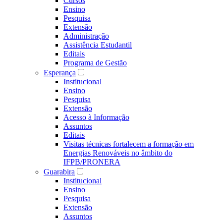
Cursos
Ensino
Pesquisa
Extensão
Administração
Assistência Estudantil
Editais
Programa de Gestão
Esperança
Institucional
Ensino
Pesquisa
Extensão
Acesso à Informação
Assuntos
Editais
Visitas técnicas fortalecem a formação em
Energias Renováveis no âmbito do
IFPB/PRONERA
Guarabira
Institucional
Ensino
Pesquisa
Extensão
Assuntos