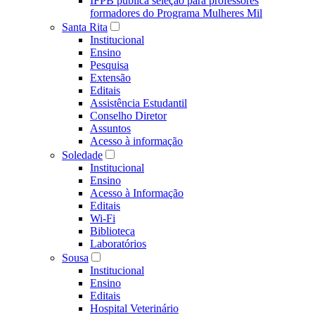
IFPB publica seleção para professores
formadores do Programa Mulheres Mil
Santa Rita
Institucional
Ensino
Pesquisa
Extensão
Editais
Assistência Estudantil
Conselho Diretor
Assuntos
Acesso à informação
Soledade
Institucional
Ensino
Acesso à Informação
Editais
Wi-Fi
Biblioteca
Laboratórios
Sousa
Institucional
Ensino
Editais
Hospital Veterinário