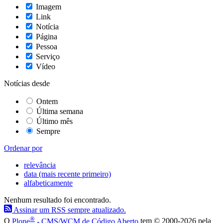
Imagem
Link
Notícia
Página
Pessoa
Serviço
Vídeo
Notícias desde
Ontem
Última semana
Último mês
Sempre
Ordenar por
relevância
data (mais recente primeiro)
alfabeticamente
Nenhum resultado foi encontrado.
Assinar um RSS sempre atualizado.
®
O
Plone
- CMS/WCM de Código Aberto
tem
©
2000-2026 pela