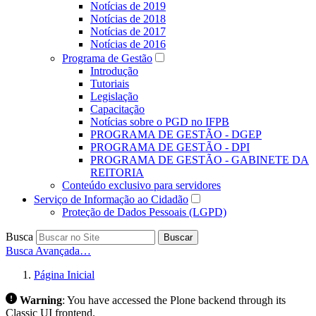
Notícias de 2019
Notícias de 2018
Notícias de 2017
Notícias de 2016
Programa de Gestão
Introdução
Tutoriais
Legislação
Capacitação
Notícias sobre o PGD no IFPB
PROGRAMA DE GESTÃO - DGEP
PROGRAMA DE GESTÃO - DPI
PROGRAMA DE GESTÃO - GABINETE DA
REITORIA
Conteúdo exclusivo para servidores
Serviço de Informação ao Cidadão
Proteção de Dados Pessoais (LGPD)
Busca
Buscar
Busca Avançada…
Página Inicial
Warning
:
You have accessed the Plone backend through its
Classic UI frontend.