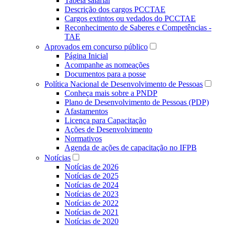
Tabela salarial
Descrição dos cargos PCCTAE
Cargos extintos ou vedados do PCCTAE
Reconhecimento de Saberes e Competências -
TAE
Aprovados em concurso público
Página Inicial
Acompanhe as nomeações
Documentos para a posse
Política Nacional de Desenvolvimento de Pessoas
Conheça mais sobre a PNDP
Plano de Desenvolvimento de Pessoas (PDP)
Afastamentos
Licença para Capacitação
Ações de Desenvolvimento
Normativos
Agenda de ações de capacitação no IFPB
Notícias
Notícias de 2026
Notícias de 2025
Notícias de 2024
Notícias de 2023
Notícias de 2022
Notícias de 2021
Notícias de 2020