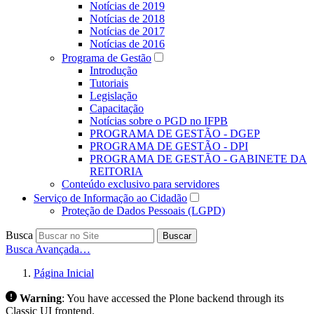
Notícias de 2019
Notícias de 2018
Notícias de 2017
Notícias de 2016
Programa de Gestão
Introdução
Tutoriais
Legislação
Capacitação
Notícias sobre o PGD no IFPB
PROGRAMA DE GESTÃO - DGEP
PROGRAMA DE GESTÃO - DPI
PROGRAMA DE GESTÃO - GABINETE DA
REITORIA
Conteúdo exclusivo para servidores
Serviço de Informação ao Cidadão
Proteção de Dados Pessoais (LGPD)
Busca
Buscar
Busca Avançada…
Página Inicial
Warning
:
You have accessed the Plone backend through its
Classic UI frontend.