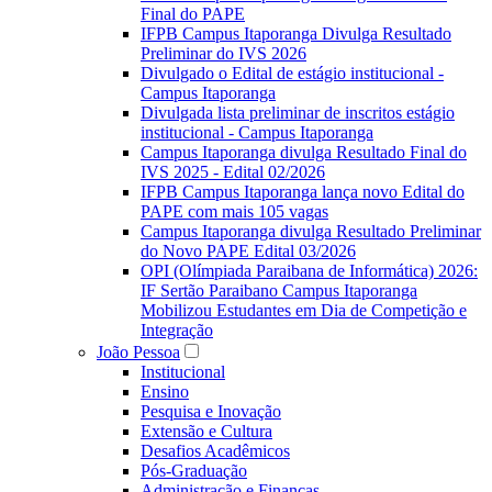
Final do PAPE
IFPB Campus Itaporanga Divulga Resultado
Preliminar do IVS 2026
Divulgado o Edital de estágio institucional -
Campus Itaporanga
Divulgada lista preliminar de inscritos estágio
institucional - Campus Itaporanga
Campus Itaporanga divulga Resultado Final do
IVS 2025 - Edital 02/2026
IFPB Campus Itaporanga lança novo Edital do
PAPE com mais 105 vagas
Campus Itaporanga divulga Resultado Preliminar
do Novo PAPE Edital 03/2026
OPI (Olímpiada Paraibana de Informática) 2026:
IF Sertão Paraibano Campus Itaporanga
Mobilizou Estudantes em Dia de Competição e
Integração
João Pessoa
Institucional
Ensino
Pesquisa e Inovação
Extensão e Cultura
Desafios Acadêmicos
Pós-Graduação
Administração e Finanças