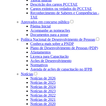
Tabela salarial
Descrição dos cargos PCCTAE
Cargos extintos ou vedados do PCCTAE
Reconhecimento de Saberes e Competências -
TAE
Aprovados em concurso público
Página Inicial
Acompanhe as nomeações
Documentos para a posse
Política Nacional de Desenvolvimento de Pessoas
Conheça mais sobre a PNDP
Plano de Desenvolvimento de Pessoas (PDP)
Afastamentos
Licença para Capacitação
Ações de Desenvolvimento
Normativos
Agenda de ações de capacitação no IFPB
Notícias
Notícias de 2026
Notícias de 2025
Notícias de 2024
Notícias de 2023
Notícias de 2022
Notícias de 2021
Notícias de 2020