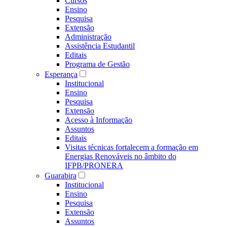
Cursos
Ensino
Pesquisa
Extensão
Administração
Assistência Estudantil
Editais
Programa de Gestão
Esperança
Institucional
Ensino
Pesquisa
Extensão
Acesso à Informação
Assuntos
Editais
Visitas técnicas fortalecem a formação em
Energias Renováveis no âmbito do
IFPB/PRONERA
Guarabira
Institucional
Ensino
Pesquisa
Extensão
Assuntos