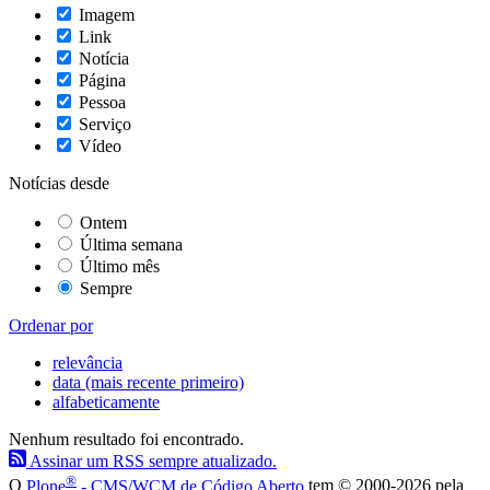
Imagem
Link
Notícia
Página
Pessoa
Serviço
Vídeo
Notícias desde
Ontem
Última semana
Último mês
Sempre
Ordenar por
relevância
data (mais recente primeiro)
alfabeticamente
Nenhum resultado foi encontrado.
Assinar um RSS sempre atualizado.
®
O
Plone
- CMS/WCM de Código Aberto
tem
©
2000-2026 pela