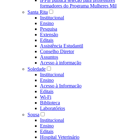
IFPB publica seleção para professores
formadores do Programa Mulheres Mil
Santa Rita
Institucional
Ensino
Pesquisa
Extensão
Editais
Assistência Estudantil
Conselho Diretor
Assuntos
Acesso à informação
Soledade
Institucional
Ensino
Acesso à Informação
Editais
Wi-Fi
Biblioteca
Laboratórios
Sousa
Institucional
Ensino
Editais
Hospital Veterinário