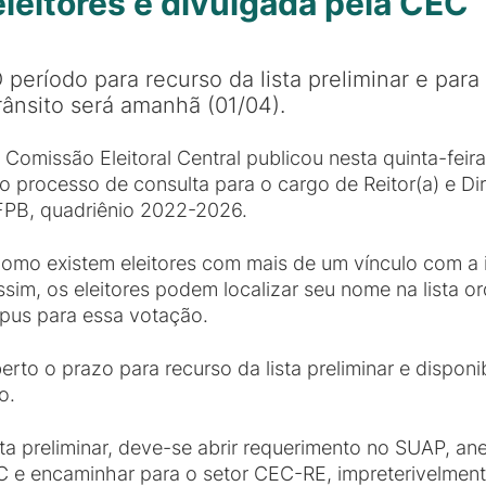
eleitores é divulgada pela CEC
 período para recurso da lista preliminar e para
rânsito será amanhã (01/04).
 Comissão Eleitoral Central publicou nesta quinta-feira (
o processo de consulta para o cargo de Reitor(a) e Di
FPB, quadriênio 2022-2026.
omo existem eleitores com mais de um vínculo com a inst
im, os eleitores podem localizar seu nome na lista ord
pus para essa votação.
berto o prazo para recurso da lista preliminar e disponi
o.
lista preliminar, deve-se abrir requerimento no SUA
e encaminhar para o setor CEC-RE, impreterivelmente 