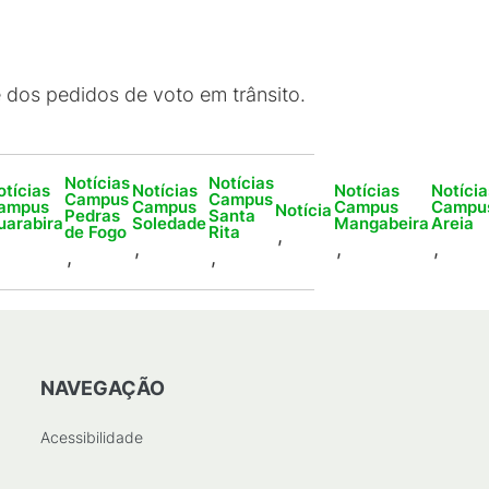
 e dos pedidos de voto em trânsito.
Notícias
Notícias
otícias
Notícias
Notícias
Notícia
Campus
Campus
ampus
Campus
Campus
Campu
Notícia
Pedras
Santa
uarabira
Soledade
Mangabeira
Areia
de Fogo
Rita
,
,
,
,
,
,
NAVEGAÇÃO
Acessibilidade