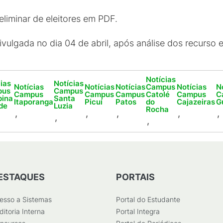
reliminar de eleitores em PDF.
á divulgada no dia 04 de abril, após análise dos recurso
Notícias
ias
Notícias
Notícias
Notícias
Notícias
Campus
Notícias
N
pus
Campus
Campus
Campus
Campus
Catolé
Campus
C
ina
Santa
Itaporanga
Picuí
Patos
do
Cajazeiras
G
de
Luzia
Rocha
,
,
,
,
,
,
,
ESTAQUES
PORTAIS
esso a Sistemas
Portal do Estudante
ditoria Interna
Portal Integra