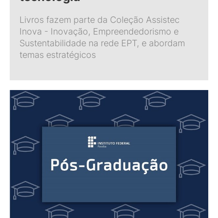
Livros fazem parte da Coleção Assistec
Inova - Inovação, Empreendedorismo e
Sustentabilidade na rede EPT, e abordam
temas estratégicos