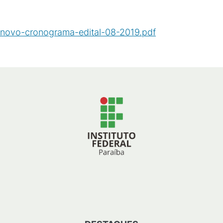
novo-cronograma-edital-08-2019.pdf
(
PDF
/
32
KB
)