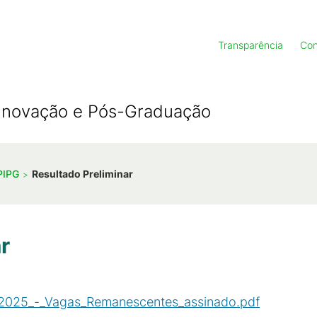
Transparência
Con
, Inovação e Pós-Graduação
PIPG
Resultado Preliminar
r
_2025_-_Vagas_Remanescentes_assinado.pdf
(
PDF
/
12