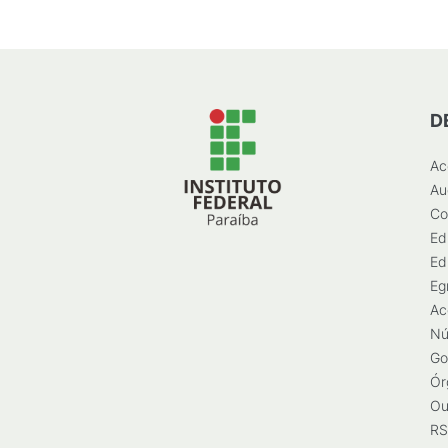
D
Ac
Au
Co
Ed
Ed
Eg
Ac
Nú
Go
Ór
Ou
RS