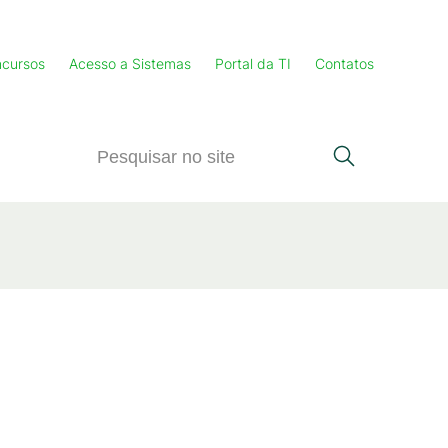
cursos
Acesso a Sistemas
Portal da TI
Contatos
4
KB
)