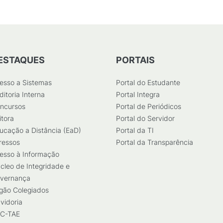
ESTAQUES
PORTAIS
esso a Sistemas
Portal do Estudante
ditoria Interna
Portal Integra
ncursos
Portal de Periódicos
itora
Portal do Servidor
ucação a Distância (EaD)
Portal da TI
ressos
Portal da Transparência
esso à Informação
cleo de Integridade e
vernança
gão Colegiados
vidoria
C-TAE