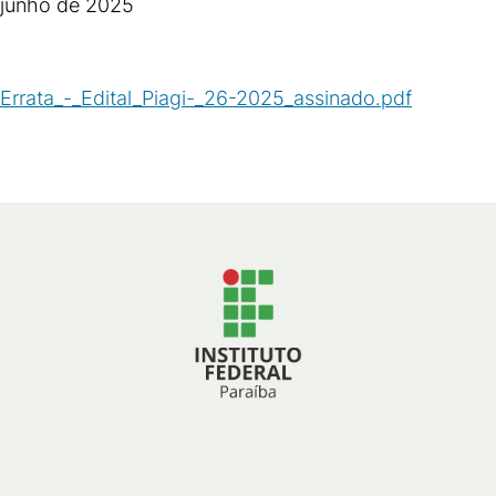
junho de 2025
Errata_-_Edital_Piagi-_26-2025_assinado.pdf
(
PDF
/
180
KB
)