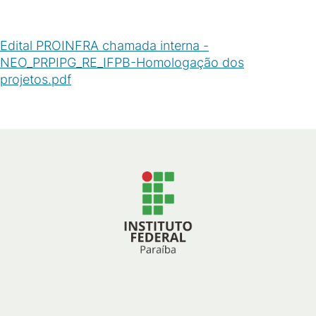
Edital PROINFRA chamada interna -
NEO_PRPIPG_RE_IFPB-Homologação dos
projetos.pdf
(
PDF
/
73
KB
)