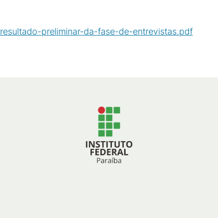
resultado-preliminar-da-fase-de-entrevistas.pdf
(
PDF
/
70
KB
)