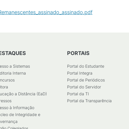
Remanescentes_assinado_assinado.pdf
(
PDF
/
316
KB
)
ESTAQUES
PORTAIS
esso a Sistemas
Portal do Estudante
ditoria Interna
Portal Integra
ncursos
Portal de Periódicos
itora
Portal do Servidor
ucação a Distância (EaD)
Portal da TI
ressos
Portal da Transparência
esso à Informação
cleo de Integridade e
vernança
gão Colegiados