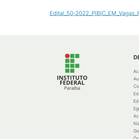
Edital_50-2022_PIBIC_EM_Vagas_
D
Ac
Au
Co
Ed
Ed
Eg
Ac
Nú
Go
Ór