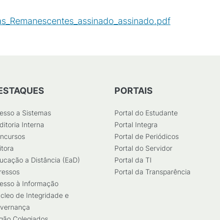
as_Remanescentes_assinado_assinado.pdf
(
PDF
/
347
K
ESTAQUES
PORTAIS
esso a Sistemas
Portal do Estudante
ditoria Interna
Portal Integra
ncursos
Portal de Periódicos
itora
Portal do Servidor
ucação a Distância (EaD)
Portal da TI
ressos
Portal da Transparência
esso à Informação
cleo de Integridade e
vernança
gão Colegiados