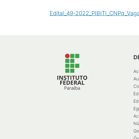
Edital_49-2022_PIBITI_CNPq_Vag
D
Ac
Au
Co
Ed
Ed
Eg
Ac
Nú
Go
Ór