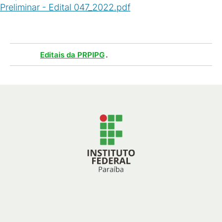
Preliminar - Edital 047_2022.pdf
(
PDF
/
80
KB
)
Tags :
.
Editais da PRPIPG