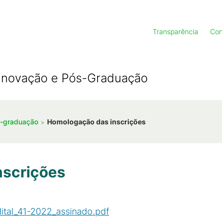
Transparência
Con
, Inovação e Pós-Graduação
s-graduação
Homologação das inscrições
nscrições
ital_41-2022_assinado.pdf
(
PDF
/
111
KB
)