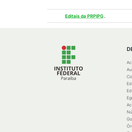
Tags :
.
Editais da PRPIPG
D
Ac
Au
Co
Ed
Ed
Eg
Ac
Nú
Go
Ór