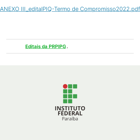
ANEXO III_editalPIQ-Termo de Compromisso2022.pdf
(
PDF
/
55
KB
)
Tags :
.
Editais da PRPIPG