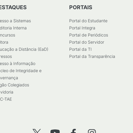
ESTAQUES
PORTAIS
esso a Sistemas
Portal do Estudante
ditoria Interna
Portal Integra
ncursos
Portal de Periódicos
itora
Portal do Servidor
ucação a Distância (EaD)
Portal da TI
ressos
Portal da Transparência
esso à Informação
cleo de Integridade e
vernança
gão Colegiados
vidoria
C-TAE