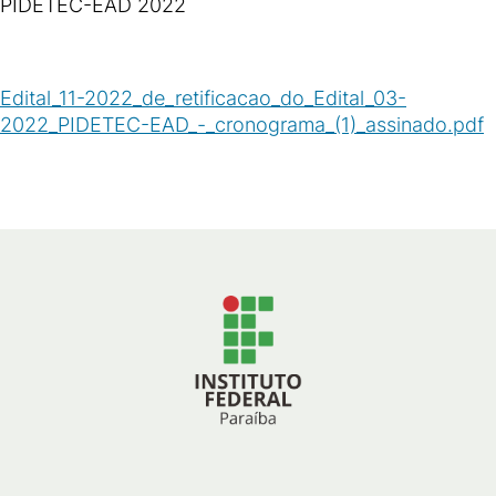
PIDETEC-EAD 2022
Edital_11-2022_de_retificacao_do_Edital_03-
2022_PIDETEC-EAD_-_cronograma_(1)_assinado.pdf
(
PDF
/
120
KB
)