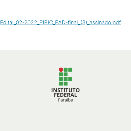
Edital_02-2022_PIBIC_EAD-final_(3)_assinado.pdf
(
PDF
/
305
KB
)